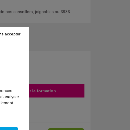
de nos conseillers, joignables au 3936.
ns accepter
nnonces
Découvrir la formation
 d'analyser
galement