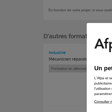
En fonction de votre projet, si vous sou
D'autres formations da
Industrie
Mécanicien réparateur des matéri
Un pet
Formation en alternance
L'Afpa et s
publicitair
l'utilisati
paramétrer 
Consulter n