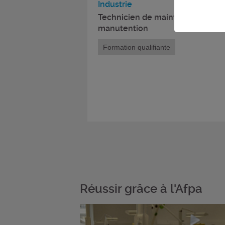
Industrie
Technicien de maintenance d'eng
manutention
Formation qualifiante
Réussir grâce à l'Afpa