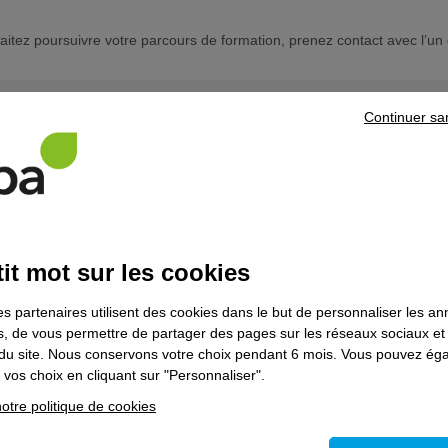
haitez poursuivre votre parcours de formation, prenez contact avec l’un 
Continuer sa
ns le domaine
Industrie
els d'espaces verts - Contrat en alternance
it mot sur les cookies
es partenaires utilisent des cookies dans le but de personnaliser les a
es, de vous permettre de partager des pages sur les réseaux sociaux et
on du site. Nous conservons votre choix pendant 6 mois. Vous pouvez é
vos choix en cliquant sur "Personnaliser".
otre politique de cookies