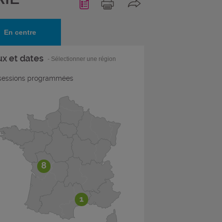
En centre
ux et dates
- Sélectionner une région
essions programmées
8
1