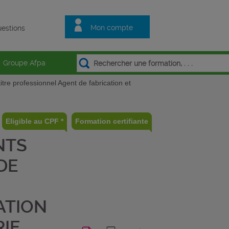
Mon compte
estions
Groupe Afpa
tre professionnel Agent de fabrication et
Eligible au CPF *
Formation certifiante
NTS
DE
ATION
IE