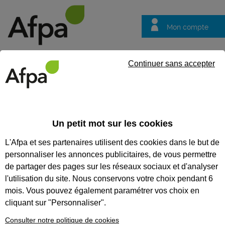
Mon compte
Trouver votre centre
Vos
Continuer sans accepter
questions
Accueil
Formation certifiante
Réaliser la préparation, l'entre
compétences du titre professionnel Employé technicien-vendeur en 
Un petit mot sur les cookies
L'Afpa et ses partenaires utilisent des cookies dans le but de
Eligible au CPF *
Formation certifiante
personnaliser les annonces publicitaires, de vous permettre
RÉALISER LA PRÉPARATION,
de partager des pages sur les réseaux sociaux et d'analyser
L'ENTRETIEN ET LA
l'utilisation du site. Nous conservons votre choix pendant 6
mois. Vous pouvez également paramétrer vos choix en
RÉPARATION COURANTE DES
cliquant sur "Personnaliser".
CYCLES ET DES VÉLOS À
Consulter notre politique de cookies