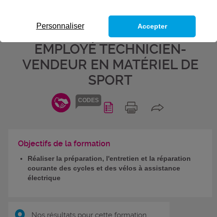
ASSISTANCE ÉLECTRIQUE -
BLOC DE COMPÉTENCES DU
Personnaliser
Accepter
TITRE PROFESSIONNEL
EMPLOYÉ TECHNICIEN-
VENDEUR EN MATÉRIEL DE
SPORT
CODES
Objectifs de la formation
Réaliser la préparation, l'entretien et la réparation
courante des cycles et des vélos à assistance
électrique
Nos résultats pour cette formation