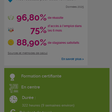
Données 2025
96,80%
de réussite
d'accès à l'emploi dans
75%
les 6 mois
88,90%
de stagiaires satisfaits
Sources et méthodes de calcul
En savoir plus >
Formation certifiante
En centre
Durée :
322 heures (9 semaines environ)