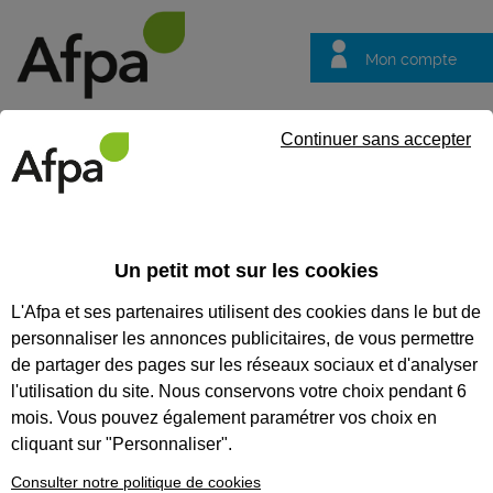
Mon compte
Trouver votre centre
Vos
Continuer sans accepter
questions
Accueil
Formation certifiante
Réaliser la gestion administrati
professionnel gestionnaire de paie
Un petit mot sur les cookies
L'Afpa et ses partenaires utilisent des cookies dans le but de
Eligible au CPF *
Formation certifiante
personnaliser les annonces publicitaires, de vous permettre
RÉALISER LA GESTION
de partager des pages sur les réseaux sociaux et d'analyser
ADMINISTRATIVE, JURIDIQUE
l'utilisation du site. Nous conservons votre choix pendant 6
mois. Vous pouvez également paramétrer vos choix en
ET LA PRÉSENTATION DES
cliquant sur "Personnaliser".
BULLETINS DE PAIE - BLOC DE
Consulter notre politique de cookies