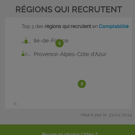
RÉGIONS QUI RECRUTENT
Top 3 des
régions qui recrutent
en
Comptabilité
Ile-de-France
1
Provence-Alpes-Côte d'Azur
2
Mise à jour le :23/04/2024
Pourquoi choisir l'Afpa ?