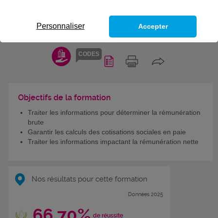
COMPÉTENCES DU TITRE
PROFESSIONNEL
Personnaliser
Accepter
GESTIONNAIRE DE PAIE
CODES
Objectifs de la formation
Traiter les informations pour déterminer la rémunération
brute
Garantir les calculs des cotisations sociales en paie
Traiter les informations impactant la rémunération nette
Nos résultats pour cette formation
Données 2025
66,70%
de réussite