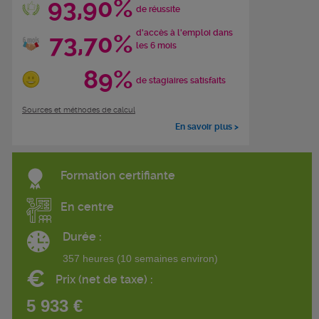
93,90%
de réussite
d'accès à l'emploi dans
73,70%
les 6 mois
89%
de stagiaires satisfaits
Sources et méthodes de calcul
En savoir plus >
Formation certifiante
En centre
Durée :
357 heures (10 semaines environ)
€
Prix (net de taxe) :
5 933 €