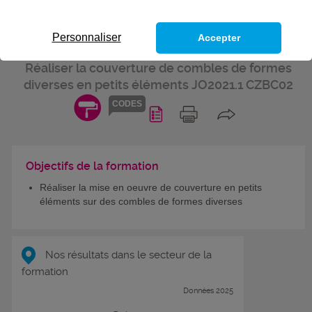
COMPÉTENCES DU TITRE
PROFESSIONNEL DE
Personnaliser
Accepter
COUVREUR-ZINGUEUR
Réaliser la couverture de combles de formes
diverses en petits éléments JO2021.1 CZBC02
CODES
Objectifs de la formation
Réaliser la mise en oeuvre de couverture en petits
éléments sur des combles de formes diverses
Nos résultats dans le secteur de la
formation
Données 2025