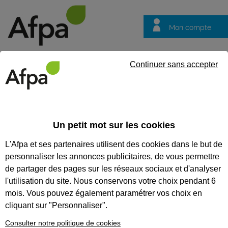
Mon compte
Trouver votre centre
Vos
Continuer sans accepter
questions
Accueil
Formation certifiante
Réaliser la couverture de combl
couvreur-zingueur
Un petit mot sur les cookies
L'Afpa et ses partenaires utilisent des cookies dans le but de
Eligible au CPF *
Formation certifiante
personnaliser les annonces publicitaires, de vous permettre
RÉALISER LA COUVERTURE DE
de partager des pages sur les réseaux sociaux et d'analyser
COMBLES DE FORMES
l'utilisation du site. Nous conservons votre choix pendant 6
mois. Vous pouvez également paramétrer vos choix en
DIVERSES EN PETITS
cliquant sur "Personnaliser".
ÉLÉMENTS - BLOC DE
Consulter notre politique de cookies