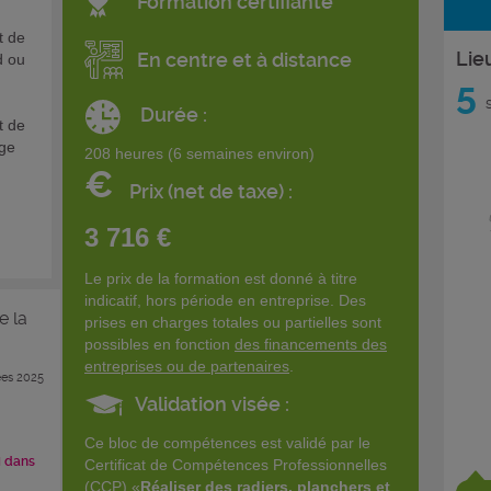
Formation certifiante
t de
Lie
En centre et à distance
d ou
5
s
Durée :
t de
age
208 heures (6 semaines environ)
€
Prix (net de taxe) :
n
3 716 €
Le prix de la formation est donné à titre
indicatif, hors période en entreprise. Des
e la
prises en charges totales ou partielles sont
possibles en fonction
des financements des
entreprises ou de partenaires
.
es 2025
Validation visée :
Ce bloc de compétences est validé par le
i dans
Certificat de Compétences Professionnelles
(CCP) «
Réaliser des radiers, planchers et