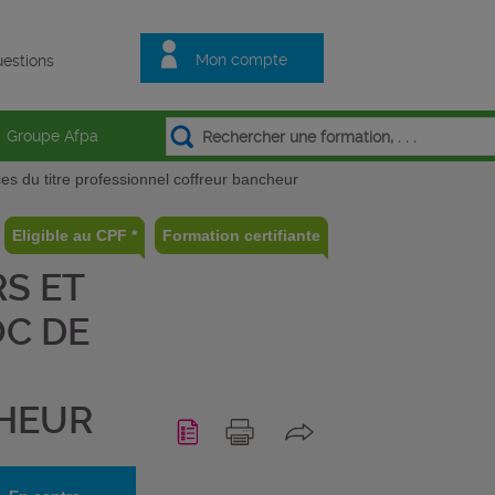
Mon compte
estions
Groupe Afpa
ces du titre professionnel coffreur bancheur
Eligible au CPF *
Formation certifiante
RS ET
OC DE
HEUR