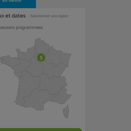
En centre
ux et dates
- Sélectionner une région
essions programmées
5