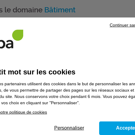
ns le domaine
Bâtiment
Continuer sa
aintenance des installations de chauffage,
ellement d'air et de leur générateur fioul -
echnicien de maintenance d'équipements
it mot sur les cookies
es partenaires utilisent des cookies dans le but de personnaliser les a
es, de vous permettre de partager des pages sur les réseaux sociaux et
on du site. Nous conservons votre choix pendant 6 mois. Vous pouvez é
vos choix en cliquant sur "Personnaliser".
otre politique de cookies
Personnaliser
Accepte
loitation en électricité