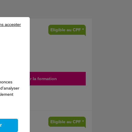
ns accepter
Eligible au CPF *
Découvrir la formation
nnonces
 d'analyser
galement
Eligible au CPF *
r