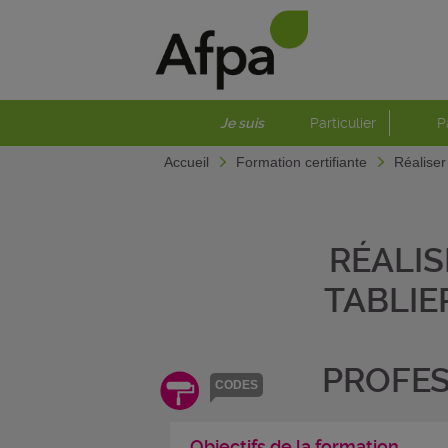
Je suis
Particulier
P
Accueil
Formation certifiante
Réaliser
RÉALIS
TABLIE
PROFE
CODES
Objectifs de la formation