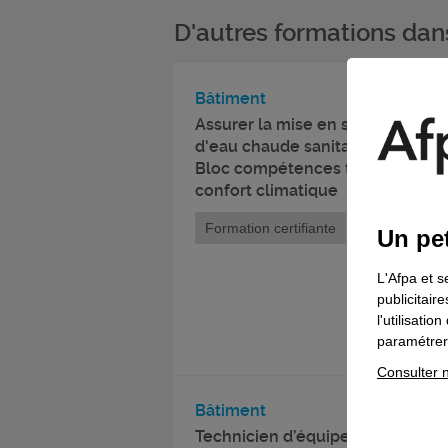
D'autres formations da
Bâtiment
Assurer la mise en service, la m
d'eau chaude sanitaire, de renouv
Bloc compétences titre prof. t
confort climatique
Formation certifiante
Un pet
L'Afpa et s
publicitair
l'utilisati
paramétrer 
Consulter n
Bâtiment
Technicien d’équipement et d’exp