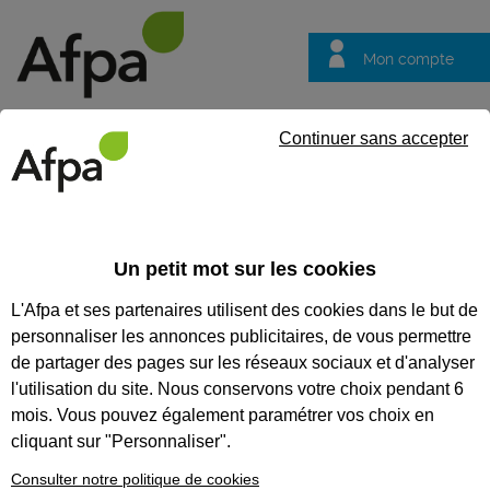
Mon compte
Trouver votre centre
Vos
Continuer sans accepter
questions
Accueil
Formation certifiante
Réaliser des prestations multis
Un petit mot sur les cookies
Eligible au CPF *
Formation certifiante
L'Afpa et ses partenaires utilisent des cookies dans le but de
RÉALISER DES PRESTATIONS
personnaliser les annonces publicitaires, de vous permettre
MULTISERVICES EN
de partager des pages sur les réseaux sociaux et d'analyser
l'utilisation du site. Nous conservons votre choix pendant 6
CORDONNERIE - BLOC DE
mois. Vous pouvez également paramétrer vos choix en
COMPÉTENCES DU TITRE
cliquant sur "Personnaliser".
PROFESSIONNEL CORDONNIER
Consulter notre politique de cookies