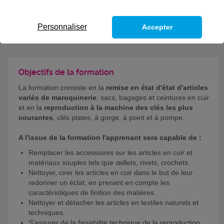
MULTISERVICES
Personnaliser
Accepter
CODES
Objectifs de la formation
La formation consiste en la
remise en état d'état d'articles
variés de maroquinerie
, sacs, bagages et ceintures en cuir
et en la
reproduction à la machine des clés les plus
courantes
, clés plates, à gorge, à point et à pompe.
A l'issue de la formation l'apprenant sera capable de :
Remplacer les accessoires sur les articles en cuir et
matériaux souples tels que œillets, rivets, crochets.
Nettoyer, cirer les articles en cuir dans le but de leur
redonner un éclat, en prenant en compte les
caractéristiques de finition des matières.
Nettoyer et détacher les articles en textiles naturels et
techniques.
S'assurer de la faisabilité technique de la reproduction.