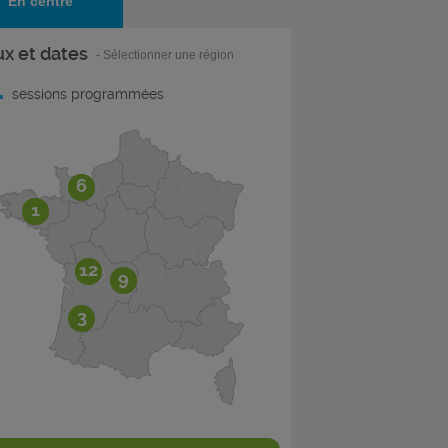
En centre
ux et dates
- Sélectionner une région
1
sessions programmées
6
1
12
9
3