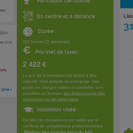
Formation certifiante
ien
Lie
En centre et à distance
3
Durée :
tion
112 heures (3 semaines)
es 2025
€
Prix (net de taxe) :
2 422 €
faits
Le prix de la formation est donné à titre
indicatif, hors période en entreprise. Des
prises en charges totales ou partielles sont
r plus >
possibles en fonction
des financements des
entreprises ou de partenaires
.
Validation visée :
Ce bloc de compétence est validé par le
certificat de compétences professionnelles
"
Réaliser des enduits dans du bâti