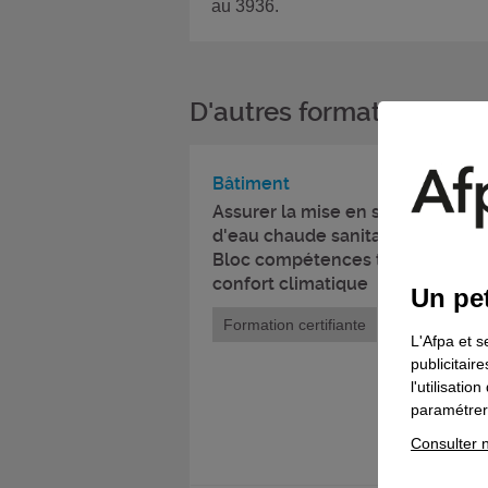
au 3936.
D'autres formations da
Bâtiment
Assurer la mise en service, la m
d'eau chaude sanitaire, de renouv
Bloc compétences titre prof. t
confort climatique
Un pet
Formation certifiante
L'Afpa et s
publicitair
l'utilisati
paramétrer 
Consulter n