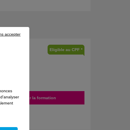
ns accepter
Eligible au CPF *
nnonces
 d'analyser
Découvrir la formation
galement