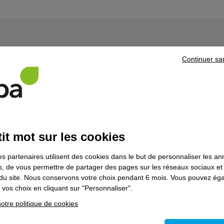
ns le domaine
Bâtiment
Continuer sa
aintenance des installations de chauffage,
ellement d'air et de leur générateur fioul -
echnicien de maintenance d'équipements
it mot sur les cookies
es partenaires utilisent des cookies dans le but de personnaliser les a
es, de vous permettre de partager des pages sur les réseaux sociaux et
on du site. Nous conservons votre choix pendant 6 mois. Vous pouvez é
vos choix en cliquant sur "Personnaliser".
otre politique de cookies