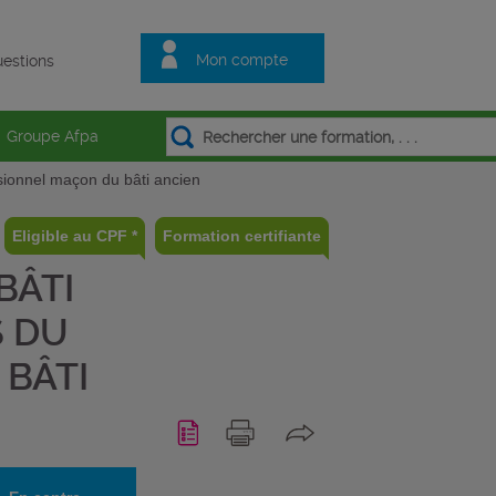
Mon compte
estions
Groupe Afpa
ssionnel maçon du bâti ancien
Eligible au CPF *
Formation certifiante
BÂTI
S DU
 BÂTI