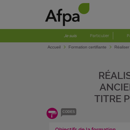
Je suis
Particulier
P
Accueil
Formation certifiante
Réaliser
RÉALI
ANCIE
TITRE 
CODES
Objectifs de la formation