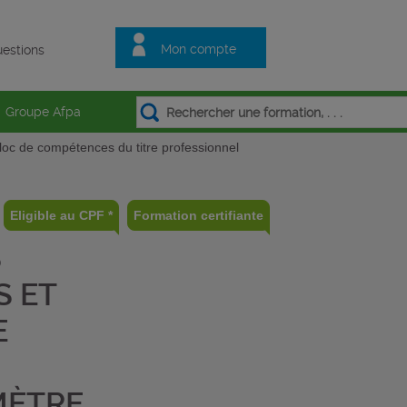
Mon compte
estions
Groupe Afpa
loc de compétences du titre professionnel
Eligible au CPF *
Formation certifiante
S
S ET
E
MÈTRE