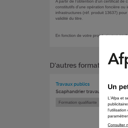
A partir de l'obtention d'un certificat
constitutifs d'une opération foncière ou
infrastructures (réf. produit 13637) pour
validité du titre.
En fonction de votre projet, si vous sou
D'autres formations da
Travaux publics
Un pet
Scaphandrier travaux publics
L'Afpa et s
Formation qualifiante
publicitair
l'utilisati
paramétrer 
Consulter n