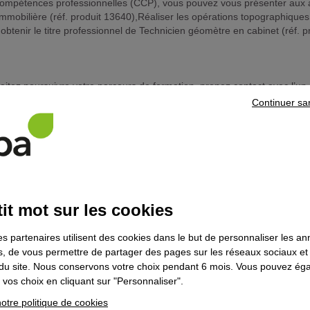
 de compétences professionnelles (CCP), vous pouvez vous présenter au
 immobilière (réf. produit 13640),Réaliser les opérations topographiques
 obtenir le titre professionnel de Technicien géomètre en cabinet (réf. p
haitez poursuivre votre parcours de formation, prenez contact avec l’un 
Continuer sa
ns le domaine
Travaux publics
it mot sur les cookies
es partenaires utilisent des cookies dans le but de personnaliser les a
es, de vous permettre de partager des pages sur les réseaux sociaux et
on du site. Nous conservons votre choix pendant 6 mois. Vous pouvez é
vos choix en cliquant sur "Personnaliser".
otre politique de cookies