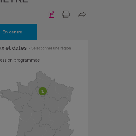
En centre
ux et dates
- Sélectionner une région
ession programmée
1