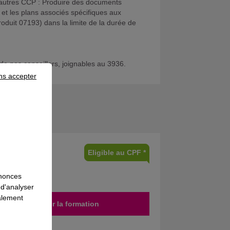
x autres CCP : Produire des documents
 et les plans associés spécifiques aux
roduit 07193) dans la limite de la durée de
de nos conseillers, joignables au 3936.
ns accepter
Eligible au CPF *
nnonces
 d'analyser
galement
Découvrir la formation