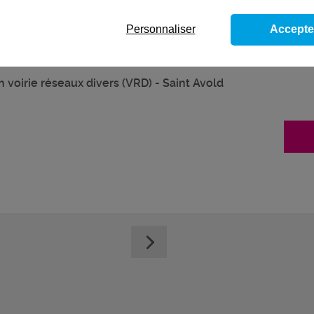
Personnaliser
Accepte
 voirie réseaux divers (VRD) - Saint Avold