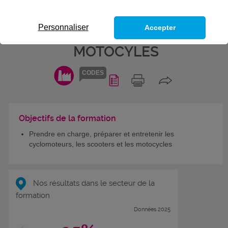
- BLOC DE COMPÉTENCES DU
TITRE PROFESSIONEL
Personnaliser
Accepter
MÉCANICIEN RÉPARATEUR DE
MOTOCYLES
CODES
Objectifs de la formation
Prendre en charge, préparer et entretenir les
cyclomoteurs, les scooters et les motocycles
Nos résultats dans le secteur de la
formation
Données 2025