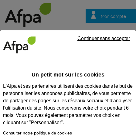
Mon compte
Trouver votre centre
Vos
Continuer sans accepter
questions
Accueil
Formation certifiante
Prendre en charge, préparer et 
professionel Mécanicien réparateur de motocyles
Un petit mot sur les cookies
L'Afpa et ses partenaires utilisent des cookies dans le but de
Eligible au CPF *
Formation certifiante
personnaliser les annonces publicitaires, de vous permettre
PRENDRE EN CHARGE,
de partager des pages sur les réseaux sociaux et d'analyser
PRÉPARER ET ENTRETENIR LES
l'utilisation du site. Nous conservons votre choix pendant 6
mois. Vous pouvez également paramétrer vos choix en
CYCLOMOTEURS, LES
cliquant sur "Personnaliser".
SCOOTER ET LES MOTOCYCLES
Consulter notre politique de cookies