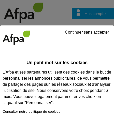
Mon compte
Trouver votre centre
Vos
Continuer sans accepter
questions
Accueil
Formation certifiante
Poser les fenêtres de toit et u
du titre professionnel Constructeur bois
Un petit mot sur les cookies
L'Afpa et ses partenaires utilisent des cookies dans le but de
Eligible au CPF *
Formation certifiante
personnaliser les annonces publicitaires, de vous permettre
POSER LES FENÊTRES DE TOIT
de partager des pages sur les réseaux sociaux et d'analyser
ET UNE COUVERTURE EN
l'utilisation du site. Nous conservons votre choix pendant 6
mois. Vous pouvez également paramétrer vos choix en
TUILES AVEC ACCESSOIRES ET
cliquant sur "Personnaliser".
ABERGEMENTS
Consulter notre politique de cookies