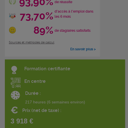
93,90%
de réussite
d'accès à l'emploi dans
73,70%
les 6 mois
89%
de stagiaires satisfaits
Sources et méthodes de calcul
En savoir plus >
Formation certifiante
En centre
Durée :
217 heures (6 semaines environ)
€
Prix (net de taxe) :
3 918 €