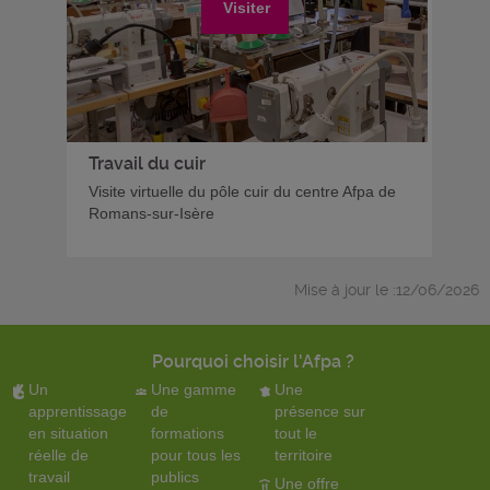
Visiter
Travail du cuir
Visite virtuelle du pôle cuir du centre Afpa de
Romans-sur-Isère
Mise à jour le :12/06/2026
Pourquoi choisir l'Afpa ?
Un
Une gamme
Une
apprentissage
de
présence sur
en situation
formations
tout le
réelle de
pour tous les
territoire
travail
publics
Une offre