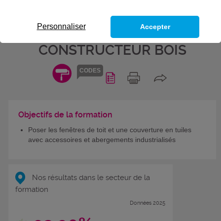
INDUSTRIALISÉS - BLOC DE
COMPÉTENCES DU TITRE
Personnaliser
Accepter
PROFESSIONNEL
CONSTRUCTEUR BOIS
CODES
Objectifs de la formation
Poser les fenêtres de toit et une couverture en tuiles
avec accessoires et abergements industrialisés
Nos résultats dans le secteur de la
formation
Données 2025