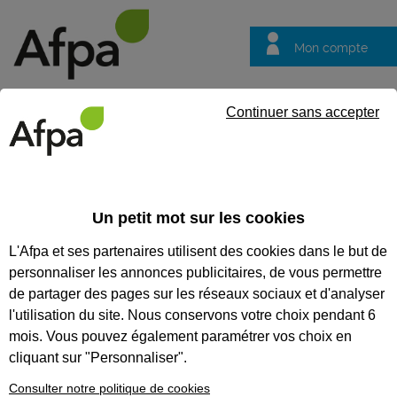
Mon compte
Trouver votre centre
Vos
Continuer sans accepter
questions
Accueil
Formation certifiante
Poser et installer des équipeme
compétences du titre professionnel Menuisier agenceur
Un petit mot sur les cookies
L'Afpa et ses partenaires utilisent des cookies dans le but de
Eligible au CPF *
Formation certifiante
personnaliser les annonces publicitaires, de vous permettre
POSER ET INSTALLER DES
de partager des pages sur les réseaux sociaux et d'analyser
ÉQUIPEMENTS ET ÉLÉMENTS
l'utilisation du site. Nous conservons votre choix pendant 6
mois. Vous pouvez également paramétrer vos choix en
MOBILIERS D’UN AGENCEMENT
cliquant sur "Personnaliser".
INTÉRIEUR À USAGE PRIVÉ OU
Consulter notre politique de cookies