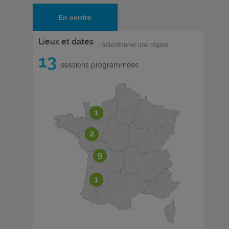
En centre
Lieux et dates
- Sélectionner une région
13
sessions programmées
1
2
9
1