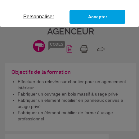
PROFESSIONNEL - BLOC DE
COMPÉTENCES DU TITRE
Personnaliser
Accepter
PROFESSIONNEL MENUISIER
AGENCEUR
CODES
Objectifs de la formation
Effectuer des relevés sur chantier pour un agencement
intérieur
Fabriquer un ouvrage en bois massif à usage privé
Fabriquer un élément mobilier en panneaux dérivés à
usage privé
Fabriquer un élément mobilier de forme à usage
professionnel