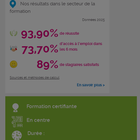
Nos résultats dans le secteur de la
formation
Données 2025
93,90%
de réussite
d'accès à l'emploi dans
73,70%
les 6 mois
89%
de stagiaires satisfaits
Sources et méthodes de calcul
En savoir plus >
Formation certifiante
En centre
Durée :