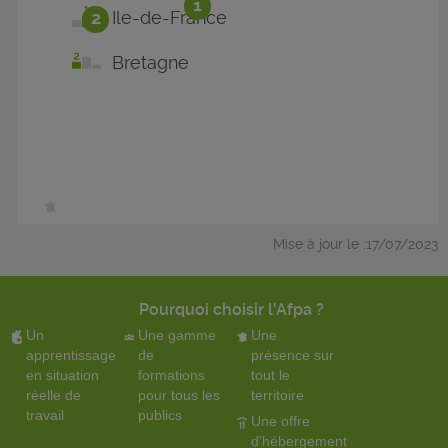
1
2
Ile-de-France
Bretagne
Mise à jour le :17/07/2023
Pourquoi choisir l'Afpa ?
Un
Une gamme
Une
apprentissage
de
présence sur
en situation
formations
tout le
réelle de
pour tous les
territoire
travail
publics
Une offre
d'hébergement