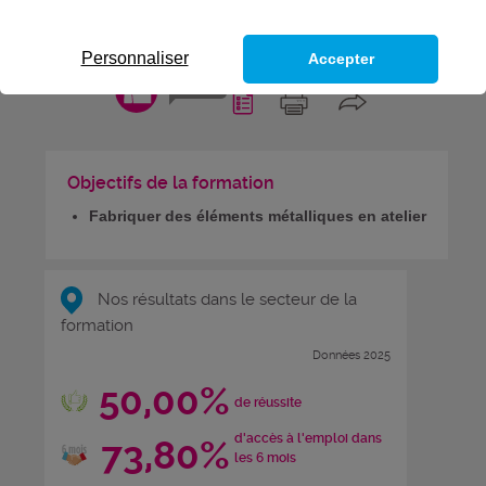
DE FABRICATION ET MONTAGE
EN CHAUDRONNERIE
Personnaliser
Accepter
CODES
Objectifs de la formation
Fabriquer des éléments métalliques en atelier
Nos résultats dans le secteur de la
formation
Données 2025
50,00%
de réussite
d'accès à l'emploi dans
73,80%
les 6 mois