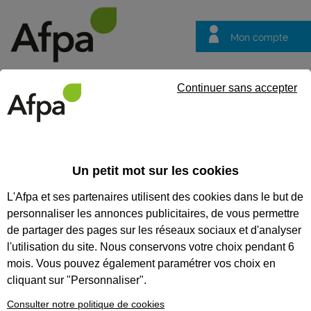
Mon compte
Trouver votre centre
Vos
Continuer sans accepter
questions
Accueil
Formation certifiante
Fabriquer des éléments métalliq
en chaudronnerie
Un petit mot sur les cookies
L'Afpa et ses partenaires utilisent des cookies dans le but de
Eligible au CPF *
Formation certifiante
personnaliser les annonces publicitaires, de vous permettre
FABRIQUER DES ÉLÉMENTS
de partager des pages sur les réseaux sociaux et d'analyser
MÉTALLIQUES EN ATELIER -
l'utilisation du site. Nous conservons votre choix pendant 6
mois. Vous pouvez également paramétrer vos choix en
BLOC DE COMPÉTENCES DU
cliquant sur "Personnaliser".
TITRE PROFESSIONNEL AGENT
Consulter notre politique de cookies