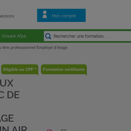
Mon compte
estions
Groupe Afpa
u titre professionnel Employé d'étage
Eligible au CPF *
Formation certifiante
AUX
C DE
AGE
IN AIR