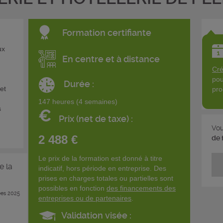
Formation certifiante
ux
En centre et à distance
Cré
pou
Durée :
 et
pro
147 heures (4 semaines)
s
€
Prix (net de taxe) :
Vou
2 488 €
de 
Le prix de la formation est donné à titre
e la
indicatif, hors période en entreprise. Des
prises en charges totales ou partielles sont
possibles en fonction
des financements des
es 2025
entreprises ou de partenaires
.
Validation visée :