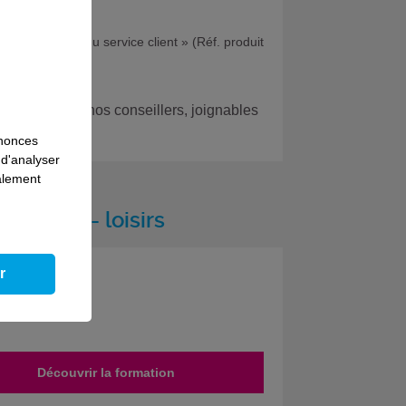
amélioration du service client » (Réf. produit
 avec l’un de nos conseillers, joignables
nnonces
 d'analyser
galement
tourisme - loisirs
r
Découvrir la formation