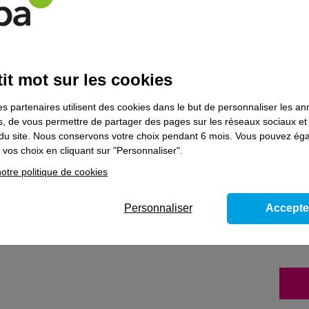
ant au bloc de compétences « Entretenir les chambres et contribuer à l'
it mot sur les cookies
 souhaitez poursuivre votre parcours de formation, prenez contact
es partenaires utilisent des cookies dans le but de personnaliser les a
es, de vous permettre de partager des pages sur les réseaux sociaux et
on du site. Nous conservons votre choix pendant 6 mois. Vous pouvez é
vos choix en cliquant sur "Personnaliser".
ns le domaine
Hôtellerie - restauration - 
otre politique de cookies
Personnaliser
Accepte
e - loisirs
elle rapide collective)