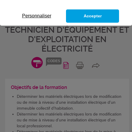
INSTALLATION ÉLECTRIQUE -
BLOC DE COMPÉTENCES DU
Personnaliser
Accepter
TITRE PROFESSIONNEL
TECHNICIEN D'ÉQUIPEMENT ET
D'EXPLOITATION EN
ÉLECTRICITÉ
CODES
Objectifs de la formation
Déterminer les matériels électriques lors de modification
ou de mise à niveau d'une installation électrique d'un
immeuble collectif d'habitation.
Déterminer les matériels électriques lors de modification
ou de mise à niveau d'une installation électrique d'un
local professionnel.
Déterminer les matériels électriques lors de la mise à