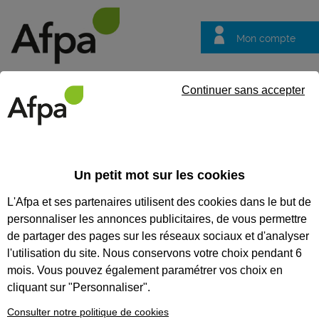
Mon compte
Trouver votre centre
Vos
Continuer sans accepter
questions
Accueil
Formation certifiante
Déterminer les matériels électri
du titre professionnel Technicien d'équipement et d'exploitation en él
Un petit mot sur les cookies
L'Afpa et ses partenaires utilisent des cookies dans le but de
Eligible au CPF *
Formation certifiante
personnaliser les annonces publicitaires, de vous permettre
DÉTERMINER LES MATÉRIELS
de partager des pages sur les réseaux sociaux et d'analyser
ÉLECTRIQUES LORS DE
l'utilisation du site. Nous conservons votre choix pendant 6
mois. Vous pouvez également paramétrer vos choix en
MODIFICATION OU
cliquant sur "Personnaliser".
D'OPTIMISATION D'UNE
Consulter notre politique de cookies