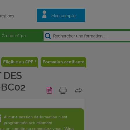
Mon compte
estions
Groupe Afpa
Eligible au CPF *
Formation certifiante
 DES
-BC02
Aucune session de formation n'est
programmée actuellement.
ez un compte ou connectez-vous
, l'Afpa