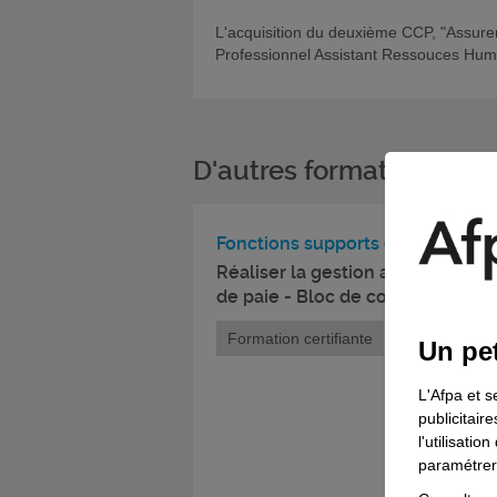
L'acquisition du deuxième CCP, "Assurer
Professionnel Assistant Ressouces Humai
D'autres formations da
Fonctions supports de l'entrepri
Réaliser la gestion administrative
de paie - Bloc de compétences du
Formation certifiante
Un pet
L'Afpa et s
publicitair
l'utilisati
paramétrer 