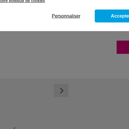
otre politique de cookies
se
Personnaliser
Accepte
arations fiscales - Bloc de compétences du
comptable et fiscal