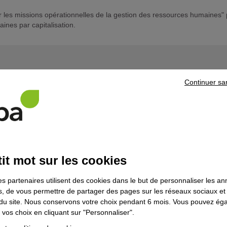
 les missions opérationnelles de la gestion des ressources humaines" 
nes par capitalisation.
ns le domaine
Fonctions supports de l'en
Continuer sa
se
, juridique et la présentation des bulletins
 titre professionnel gestionnaire de paie
it mot sur les cookies
es partenaires utilisent des cookies dans le but de personnaliser les a
es, de vous permettre de partager des pages sur les réseaux sociaux et
on du site. Nous conservons votre choix pendant 6 mois. Vous pouvez é
vos choix en cliquant sur "Personnaliser".