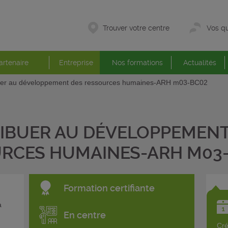
Trouver votre centre
Vos qu
artenaire
Entreprise
Nos formations
Actualités
uer au développement des ressources humaines-ARH m03-BC02
IBUER AU DÉVELOPPEMENT
RCES HUMAINES-ARH M03
Formation certifiante
a
En centre
Cré