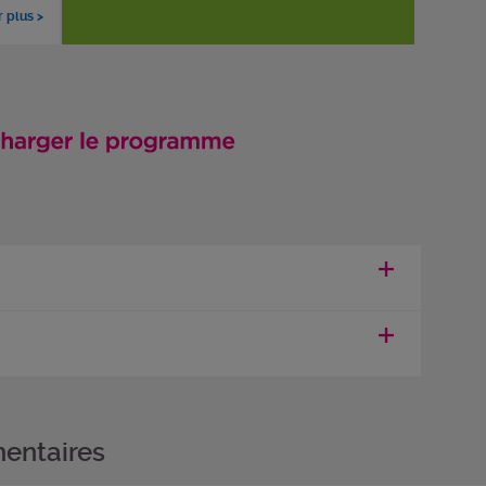
r plus >
entaires