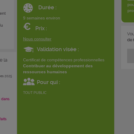
pou
Durée :
pro
ent
9 semaines environ
€
du
Prix :
Vou
Nous consulter
de 
Validation visée :
e la
Certificat de compétences professionnelles
Contribuer au développement des
ressources humaines
es 2025
Pour qui :
TOUT PUBLIC
i dans
faits