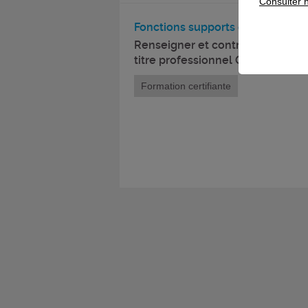
Consulter n
Fonctions supports de l'entrepri
Renseigner et contrôler les décl
titre professionnel Gestionnaire 
Formation certifiante