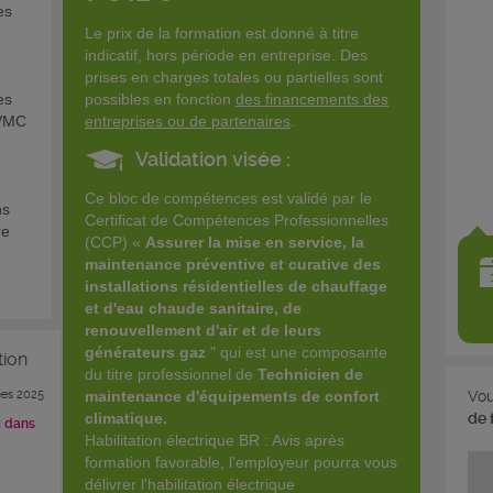
es
Le prix de la formation est donné à titre
indicatif, hors période en entreprise. Des
prises en charges totales ou partielles sont
es
possibles en fonction
des financements des
 VMC
entreprises ou de partenaires
.
Validation visée :
Ce bloc de compétences est validé par le
ns
Certificat de Compétences Professionnelles
re
(CCP) «
Assurer la mise en service,
la
maintenance préventive et curative des
installations résidentielles de chauffage
et d'eau chaude sanitaire, de
renouvellement d'air et de leurs
générateurs gaz
" qui est une composante
tion
du titre professionnel de
Technicien de
es 2025
Vou
maintenance d'équipements de confort
de 
climatique.
i dans
Habilitation électrique BR : Avis après
formation favorable, l'employeur pourra vous
délivrer l'habilitation électrique