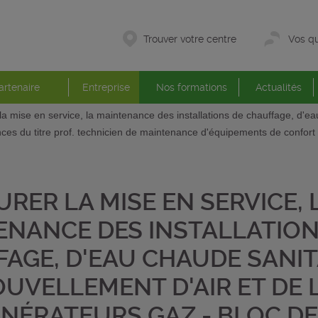
Trouver votre centre
Vos qu
artenaire
Entreprise
Nos formations
Actualités
la mise en service, la maintenance des installations de chauffage, d'ea
ces du titre prof. technicien de maintenance d'équipements de confort 
URER LA MISE EN SERVICE, 
ENANCE DES INSTALLATION
AGE, D'EAU CHAUDE SANIT
UVELLEMENT D'AIR ET DE 
NÉRATEURS GAZ - BLOC D