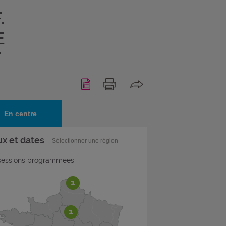
.
E
T
En centre
ux et dates
- Sélectionner une région
essions programmées
1
1