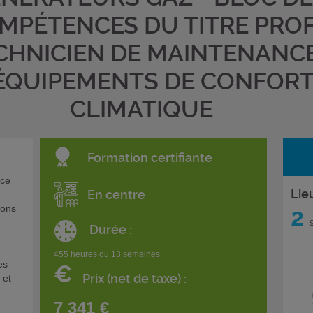
MPÉTENCES DU TITRE PROF
CHNICIEN DE MAINTENANC
ÉQUIPEMENTS DE CONFOR
CLIMATIQUE
Formation certifiante
nce
Lie
En centre
ions
2
s
Durée :
455 heures ou 13 semaines
es
€
Prix (net de taxe) :
 et
7 341 €