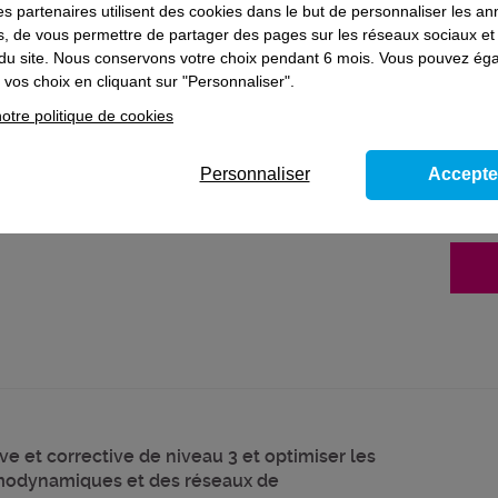
ns le domaine
Bâtiment
es partenaires utilisent des cookies dans le but de personnaliser les a
es, de vous permettre de partager des pages sur les réseaux sociaux et
on du site. Nous conservons votre choix pendant 6 mois. Vous pouvez é
vos choix en cliquant sur "Personnaliser".
e et corrective de niveau 3, optimiser les
otre politique de cookies
ques, des réseaux de distribution de
ire - Bloc de compétences du titre prof.
Personnaliser
Accepte
e et corrective de niveau 3 et optimiser les
modynamiques et des réseaux de