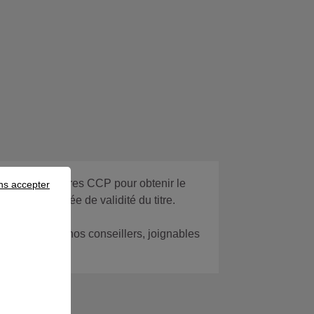
ésenter aux autres CCP pour obtenir le
ns accepter
imite de la durée de validité du titre.
 avec l’un de nos conseillers, joignables