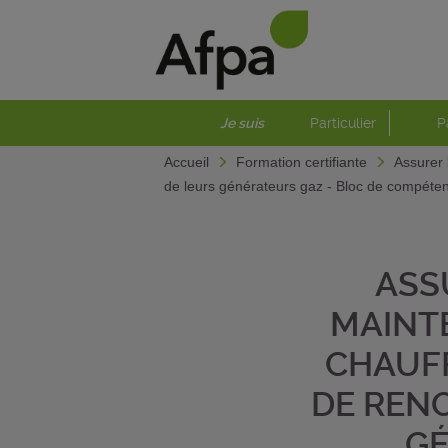
Je suis
Particulier
P
Accueil
Formation certifiante
Assurer 
de leurs générateurs gaz - Bloc de compéten
ASS
MAINT
CHAUFF
DE RENO
GÉ