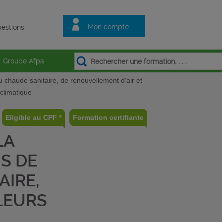
Mon compte
estions
Groupe Afpa
u chaude sanitaire, de renouvellement d'air et
climatique
Eligible au CPF *
Formation certifiante
LA
S DE
AIRE,
LEURS
E