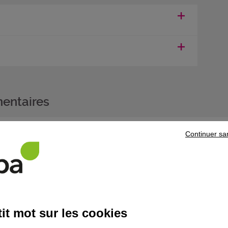
entaires
icat de compétences professionnelles (CCP), vous pouvez vous pr
Continuer sa
e maintenance d'équipements de confort climatique
dans la l
 souhaitez poursuivre votre parcours de formation, prenez contact
it mot sur les cookies