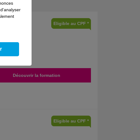
nnonces
 d'analyser
galement
Eligible au CPF *
r
Découvrir la formation
Eligible au CPF *