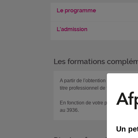
Le programme
L'admission
Les formations complém
A partir de l'obtention d'un certif
titre professionnel de
technicien d
En fonction de votre projet, si vous
au 3936.
Un pet