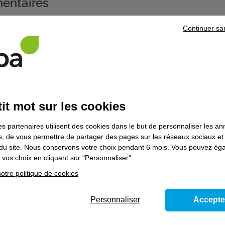
entaires
Continuer sa
icat de compétences professionnelles (CCP), vous pouvez vous pr
ments d'un système CVC (réf. 16340)
ve et corrective de niveau 2 des équipements thermiques et des 
41)
e et corrective de niveau 2 des équipements de traitement d'air
nt de Maintenance CVC
(réf. produit 09652v09) dans la limite de la dur
it mot sur les cookies
 souhaitez poursuivre votre parcours de formation, prenez contact
es partenaires utilisent des cookies dans le but de personnaliser les a
es, de vous permettre de partager des pages sur les réseaux sociaux et
on du site. Nous conservons votre choix pendant 6 mois. Vous pouvez é
vos choix en cliquant sur "Personnaliser".
otre politique de cookies
ns le domaine
Bâtiment
Personnaliser
Accepte