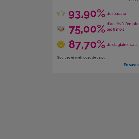
Donné
93,90%
de réussite
d'accès à l'emplo
75,00%
les 6 mois
87,70%
de stagiaires satis
Sources et méthodes de calcul
En savoi