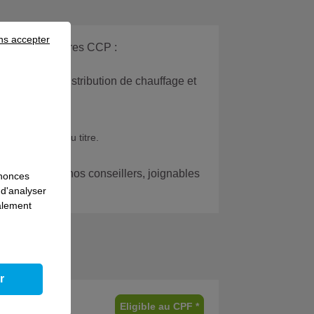
ns accepter
ésenter aux autres CCP :
réseaux de distribution de chauffage et
 (réf. 16342)
ée de validité du titre.
 avec l’un de nos conseillers, joignables
nnonces
 d'analyser
galement
r
Eligible au CPF *