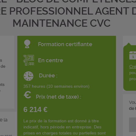
RE PROFESSIONNEL AGENT 
MAINTENANCE CVC
Formation certifiante
En centre
ns
 de
Cré
pou
Durée :
pro
nts
357 heures (10 semaines environ)
e
€
Prix (net de taxe) :
Vou
6 214 €
de 
e la
Le prix de la formation est donné à titre
indicatif, hors période en entreprise. Des
prises en charges totales ou partielles sont