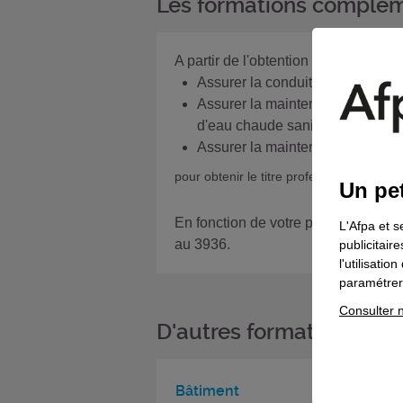
Les formations complém
A partir de l'obtention d'un certif
Assurer la conduite des équipe
Assurer la maintenance préventi
d'eau chaude sanitaire (réf. 163
Assurer la maintenance préventiv
pour obtenir le titre professionnel
d'age
Un pet
En fonction de votre projet, si vous
L'Afpa et s
au 3936.
publicitair
l'utilisati
paramétrer 
Consulter n
D'autres formations da
Bâtiment