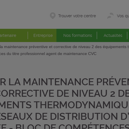
Trouver votre centre
Vos qu
artenaire
Entreprise
Nos formations
Actualités
la maintenance préventive et corrective de niveau 2 des équipement
nces du titre professionnel agent de maintenance CVC
R LA MAINTENANCE PRÉVE
CORRECTIVE DE NIVEAU 2 D
MENTS THERMODYNAMIQU
ÉSEAUX DE DISTRIBUTION D
E - BLOC DE COMPÉTENCE