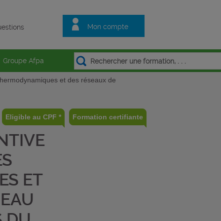
Mon compte
estions
Groupe Afpa
s thermodynamiques et des réseaux de
Eligible au CPF *
Formation certifiante
NTIVE
ES
ES ET
’EAU
S DU