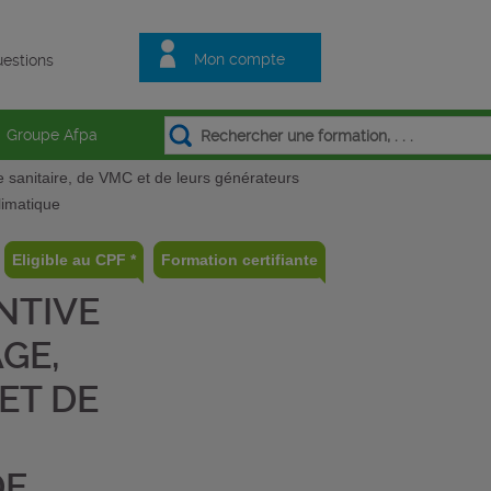
Mon compte
estions
Groupe Afpa
e sanitaire, de VMC et de leurs générateurs
limatique
Eligible au CPF *
Formation certifiante
NTIVE
GE,
ET DE
DE