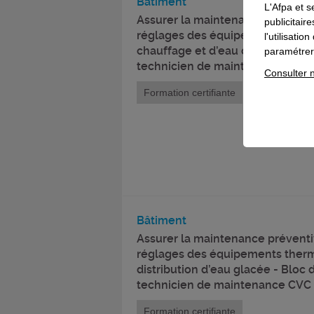
Bâtiment
L'Afpa et s
Assurer la maintenance préventiv
publicitair
réglages des équipements thermi
l'utilisati
chauffage et d’eau chaude sanita
paramétrer 
technicien de maintenance CVC
Consulter n
Formation certifiante
Bâtiment
Assurer la maintenance préventiv
réglages des équipements ther
distribution d’eau glacée - Bloc
technicien de maintenance CVC
Formation certifiante