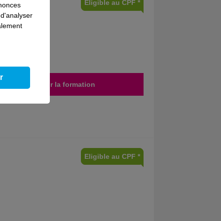
Eligible au CPF *
nnonces
 d'analyser
galement
r
Découvrir la formation
Eligible au CPF *