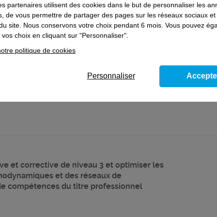
es partenaires utilisent des cookies dans le but de personnaliser les a
e et corrective de niveau 3, optimiser les
es, de vous permettre de partager des pages sur les réseaux sociaux et
ques, des réseaux de distribution de
on du site. Nous conservons votre choix pendant 6 mois. Vous pouvez é
ire - Bloc de compétences du titre prof.
vos choix en cliquant sur "Personnaliser".
otre politique de cookies
Personnaliser
Accepte
e et corrective de niveau 3 et optimiser les
modynamiques et des réseaux de
 de compétences du titre professionnel