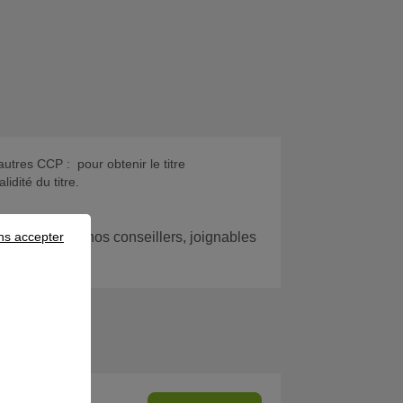
utres CCP : pour obtenir le titre
idité du titre.
 avec l’un de nos conseillers, joignables
ns accepter