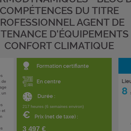
COMPÉTENCES DU TITRE
ROFESSIONNEL AGENT DE
TENANCE D'ÉQUIPEMENTS
CONFORT CLIMATIQUE
Formation certifiante
es
Lie
En centre
s de
fage
8
à un
s
Durée :
es
217 heures (6 semaines environ)
 et
€
Prix (net de taxe) :
en
3 497 €
es