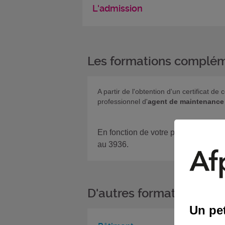
L'admission
Les formations complém
A partir de l'obtention d'un certificat 
professionnel d'
agent de maintenance 
En fonction de votre projet, si vous
au 3936.
D'autres formations da
Un pet