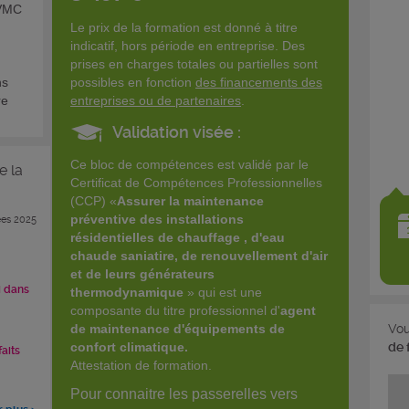
 VMC
Le prix de la formation est donné à titre
indicatif, hors période en entreprise. Des
prises en charges totales ou partielles sont
ns
possibles en fonction
des financements des
re
entreprises ou de partenaires
.
Validation visée :
Ce bloc de compétences est validé par le
e la
Certificat de Compétences Professionnelles
(CCP) «
Assurer la maintenance
préventive des installations
es 2025
résidentielles de chauffage , d'eau
chaude saniatire, de renouvellement d'air
et de leurs générateurs
i dans
thermodynamique
» qui est une
composante du titre professionnel d'
agent
Vou
de maintenance d'équipements de
de 
confort climatique.
faits
Attestation de formation.
Pour connaitre les passerelles vers