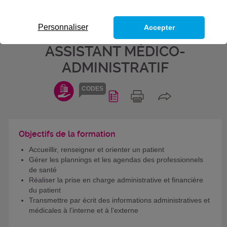
STRUCTURE MÉDICALE - BLOC
DE COMPÉTENCES DU TITRE
Personnaliser
Accepter
PROFESSIONNEL SECRÉTAIRE
ASSISTANT MÉDICO-
ADMINISTRATIF
CODES
Objectifs de la formation
Accueillir, renseigner et orienter un patient
Gérer les plannings et les agendas des professionnels
de santé
Réaliser la prise en charge administrative et financière
du patient
Transmettre par écrit des informations administratives et
médicales à l’interne et à l’externe