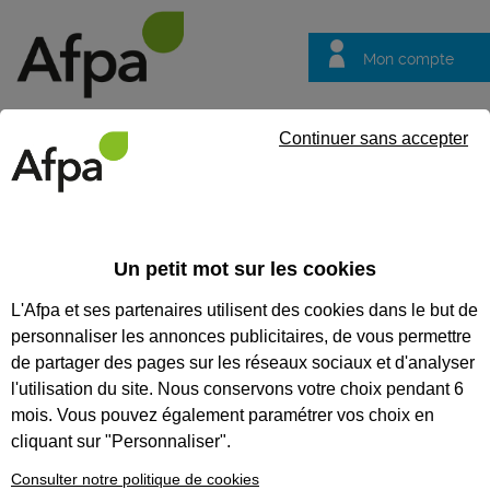
Mon compte
Trouver votre centre
Vos
Continuer sans accepter
questions
Accueil
Formation certifiante
Assurer l’accueil du patient et 
professionnel Secrétaire assistant médico-administratif
Un petit mot sur les cookies
L'Afpa et ses partenaires utilisent des cookies dans le but de
Eligible au CPF *
Formation certifiante
personnaliser les annonces publicitaires, de vous permettre
ASSURER L’ACCUEIL DU
de partager des pages sur les réseaux sociaux et d'analyser
PATIENT ET LES ACTIVITÉS
l'utilisation du site. Nous conservons votre choix pendant 6
mois. Vous pouvez également paramétrer vos choix en
ADMINISTRATIVES
cliquant sur "Personnaliser".
COURANTES D’UNE
Consulter notre politique de cookies