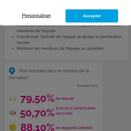
Objectifs de la formation
Personnaliser
Accepter
Contribuer au recrutement et à l’intégration de nouveaux
membres de l’équipe
Coordonner l’activité de l’équipe et ajuster la planification
horaire
Mobiliser les membres de l'équipe au quotidien
Nos résultats dans le secteur de la
formation
Données 2025
79,50%
de réussite
d'accès à l'emploi dans
50,70%
les 6 mois
88,10%
de stagiaires satisfaits