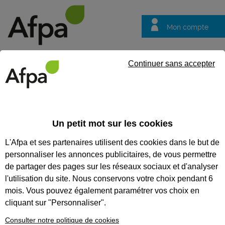
Mon compte
Trouver votre centre
Vos
Continuer sans accepter
questions
Accueil
Formation certifiante
Animer l'équipe d’une unité m
Un petit mot sur les cookies
Eligible au CPF *
Formation certifiante
L'Afpa et ses partenaires utilisent des cookies dans le but de
ANIMER L'ÉQUIPE D’UNE UNITÉ
personnaliser les annonces publicitaires, de vous permettre
MARCHANDE
de partager des pages sur les réseaux sociaux et d'analyser
l'utilisation du site. Nous conservons votre choix pendant 6
Bloc de compétences du titre professionnel
mois. Vous pouvez également paramétrer vos choix en
d'Assistant manager d'unité marchande
cliquant sur "Personnaliser".
CODES
Consulter notre politique de cookies