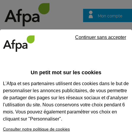
Mon compte
Trouver votre centre
Vos
Continuer sans accepter
questions
Accueil
Formation certifiante
Accompagner les personnes dans 
professionnel conseiller en insertion professionnelle
Un petit mot sur les cookies
L'Afpa et ses partenaires utilisent des cookies dans le but de
Eligible au CPF *
Formation certifiante
personnaliser les annonces publicitaires, de vous permettre
ACCOMPAGNER LES
de partager des pages sur les réseaux sociaux et d'analyser
PERSONNES DANS LEUR
l'utilisation du site. Nous conservons votre choix pendant 6
mois. Vous pouvez également paramétrer vos choix en
PARCOURS D'INSERTION
cliquant sur "Personnaliser".
SOCIALE ET
Consulter notre politique de cookies