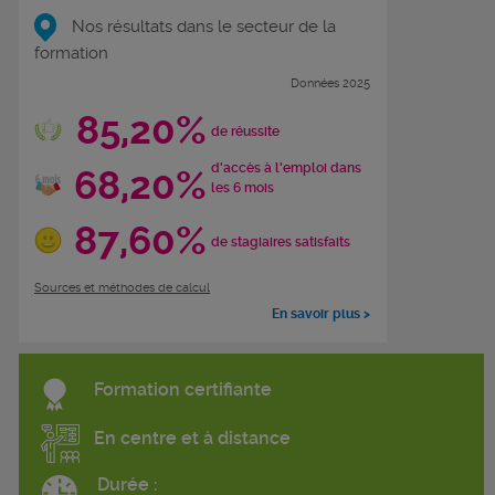
Nos résultats dans le secteur de la
formation
Données 2025
85,20%
de réussite
d'accès à l'emploi dans
68,20%
les 6 mois
87,60%
de stagiaires satisfaits
Sources et méthodes de calcul
En savoir plus >
Formation certifiante
En centre et à distance
Durée :