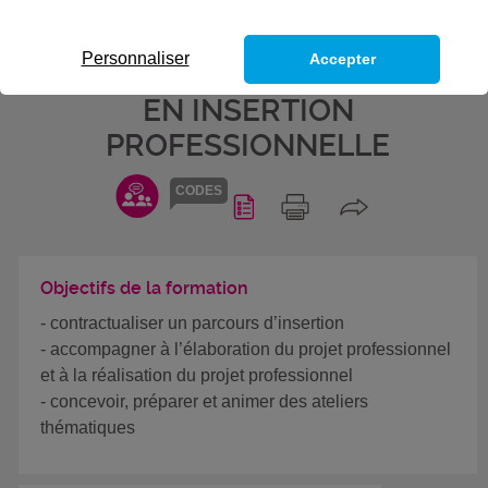
PROFESSIONNELLE - BLOC DE
COMPÉTENCE DU TITRE
Personnaliser
Accepter
PROFESSIONNEL CONSEILLER
EN INSERTION
PROFESSIONNELLE
CODES
Objectifs de la formation
- contractualiser un parcours d’insertion
- accompagner à l’élaboration du projet professionnel
et à la réalisation du projet professionnel
- concevoir, préparer et animer des ateliers
thématiques