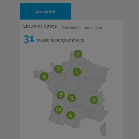
En centre
Lieux et dates
- Sélectionner une région
31
sessions programmées
1
2
1
1
7
5
1
12
1