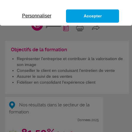
PROFESSIONNEL CONSEILLER
COMMERCIAL
Personnaliser
Accepter
CODES
Objectifs de la formation
Représenter l'entreprise et contribuer à la valorisation de
son image
Conseiller le client en conduisant l'entretien de vente
Assurer le suivi de ses ventes
Fidéliser en consolidant l'expérience client
Nos résultats dans le secteur de la
formation
Données 2025