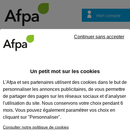
Mon compte
Trouver votre centre
Vos
Continuer sans accepter
questions
Accueil
Formation certifiante
Accompagner le client et lui pr
commercial
Un petit mot sur les cookies
L'Afpa et ses partenaires utilisent des cookies dans le but de
Eligible au CPF *
Formation certifiante
personnaliser les annonces publicitaires, de vous permettre
ACCOMPAGNER LE CLIENT ET
de partager des pages sur les réseaux sociaux et d'analyser
LUI PROPOSER DES PRODUITS
l'utilisation du site. Nous conservons votre choix pendant 6
mois. Vous pouvez également paramétrer vos choix en
ET DES SERVICES - BLOC DE
cliquant sur "Personnaliser".
COMPÉTENCES DU TITRE
Consulter notre politique de cookies