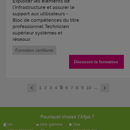
Exploiter les éléments de
l’infrastructure et assurer le
support aux utilisateurs -
Bloc de compétences du titre
professionnel Technicien
supérieur systèmes et
réseaux
Formation certifiante
Découvrir la formation
>
5
...
1
2
3
4
6
7
8
9
10
<
Pourquoi choisir l'Afpa ?
Un
Une gamme
Une