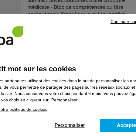
administratives courantes d’une structure
médicale - Bloc de compétences du titre
professionnel Secrétaire assistant médico-
administratif
Continuer sa
Formation certifiante
Commerce - vente - distribution
it mot sur les cookies
Assistant manager d’unité marchande - Contra
en alternance
es partenaires utilisent des cookies dans le but de personnaliser les a
es, de vous permettre de partager des pages sur les réseaux sociaux et
Formation en alternance
on du site. Nous conservons votre choix pendant 6 mois. Vous pouvez é
vos choix en cliquant sur "Personnaliser".
otre politique de cookies
Commerce - vente - distribution
Négociateur technico-commercial - Contrat e
Personnaliser
Accepte
alternance