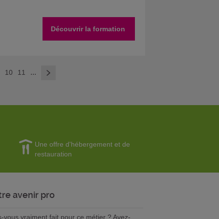
Découvrir la formation
>
...
9
10
11
Une offre d'hébergement et de
restauration
tre avenir pro
s-vous vraiment fait pour ce métier ? Avez-