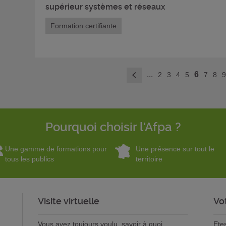
supérieur systèmes et réseaux
Formation certifiante
...
6
2
3
4
5
7
8
<
Pourquoi choisir l'Afpa ?
Une gamme de formations pour
Une présence sur tout le
tous les publics
territoire
Visite virtuelle
Vo
Vous avez toujours voulu savoir à quoi
Ete