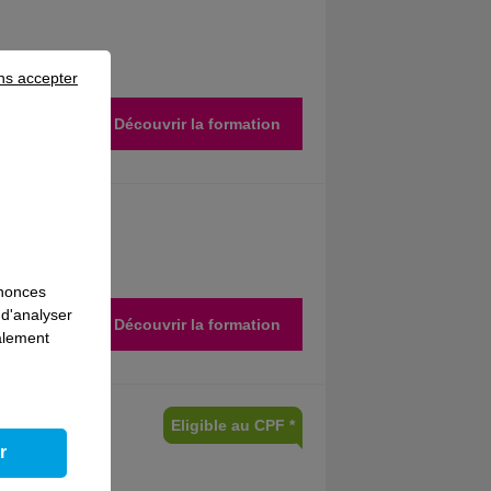
ns accepter
Découvrir la formation
t
nnonces
 d'analyser
Découvrir la formation
galement
Eligible au CPF *
n
r