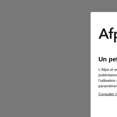
Un pet
L'Afpa et s
publicitair
l'utilisati
paramétrer 
Consulter n