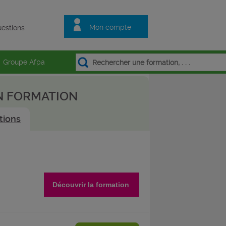
Mon compte
estions
Groupe Afpa
N FORMATION
tions
Découvrir la formation