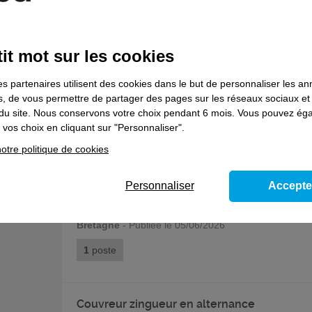
LE BRUN LUDOVIC
it mot sur les cookies
Electricien d'équipement du bâtiment en
apprentissage
es partenaires utilisent des cookies dans le but de personnaliser les a
es, de vous permettre de partager des pages sur les réseaux sociaux et
Bretagne
- Publiée le 05/06/2026
on du site. Nous conservons votre choix pendant 6 mois. Vous pouvez é
vos choix en cliquant sur "Personnaliser".
1
poste
otre politique de cookies
CZC
Personnaliser
Accepte
Couvreur zingueur en apprentissage
Bretagne
- Publiée le 05/06/2026
1
poste
Couvreur zingueur en alternance