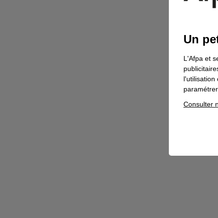
Un pet
L'Afpa et s
publicitair
l'utilisati
paramétrer 
Consulter n