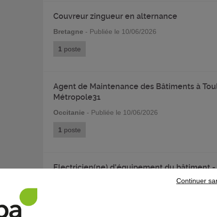
Couvreur zingueur en alternance
Bretagne
- Publiée le 10/06/2026
1
poste
Agent de Maintenance des Bâtiments à Tou
Métropole31
Occitanie
- Publiée le 10/06/2026
1
poste
Electricien(ne) d'équipement du bâtiment -
Martin de Fontenay
Continuer sa
Normandie
- Publiée le 05/06/2026
1
poste