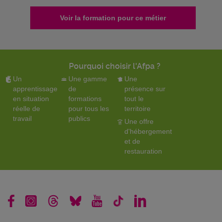
Voir la formation pour ce métier
Pourquoi choisir l'Afpa ?
Un
Une gamme
Une
apprentissage
de
présence sur
en situation
formations
tout le
réelle de
pour tous les
territoire
travail
publics
Une offre
d'hébergement
et de
restauration