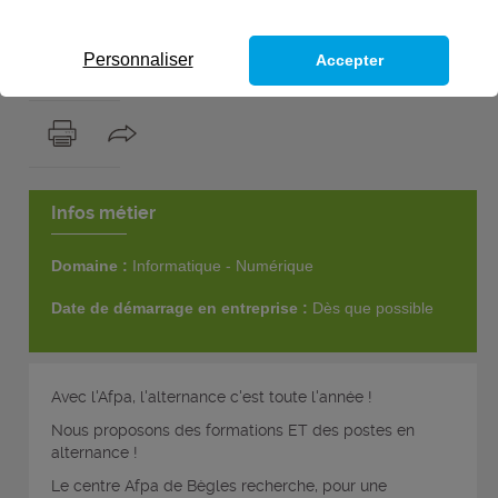
1
poste
Personnaliser
Accepter
Infos métier
Domaine :
Informatique - Numérique
Date de démarrage en entreprise :
Dès que possible
Avec l'Afpa, l'alternance c'est toute l'année !
Nous proposons des formations ET des postes en
alternance !
Le centre Afpa de Bègles recherche, pour une