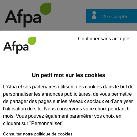
Mon compte
Trouver votre centre
Vos
Continuer sans accepter
questions
Accueil
Contrat en alternance
Développeur web et web mobile
Un petit mot sur les cookies
REF : 0242965
L'Afpa et ses partenaires utilisent des cookies dans le but de
Contrat d'apprentissage
personnaliser les annonces publicitaires, de vous permettre
de partager des pages sur les réseaux sociaux et d'analyser
Développeur web et web
l'utilisation du site. Nous conservons votre choix pendant 6
mobile - Contrat en
mois. Vous pouvez également paramétrer vos choix en
alternance Bègles
cliquant sur "Personnaliser".
Consulter notre politique de cookies
Nouvelle-Aquitaine
Publiée le 14/04/2026