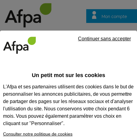
Mon compte
Trouver votre centre
Vos
Continuer sans accepter
questions
Accueil
Contrat en alternance
LES OFFRES D’EMPLOI EN
Un petit mot sur les cookies
ALTERNANCE
L'Afpa et ses partenaires utilisent des cookies dans le but de
personnaliser les annonces publicitaires, de vous permettre
84 % des jeunes souhaitant suivre une formation en
de partager des pages sur les réseaux sociaux et d'analyser
alternance trouvent la recherche d'une entreprise difficile et
l'utilisation du site. Nous conservons votre choix pendant 6
pour 62 % cette recherche est même stressante. Parce
que le choix de votre entreprise est crucial pour réussir
mois. Vous pouvez également paramétrer vos choix en
votre formation en alternance, nous vous proposons des
cliquant sur "Personnaliser".
offres d'emploi en alternance d'entreprises qui nous font
confiance.
Consulter notre politique de cookies