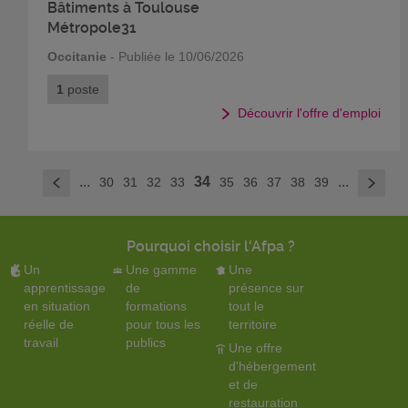
Bâtiments à Toulouse
Métropole31
Occitanie
- Publiée le 10/06/2026
1
poste
Découvrir l'offre d'emploi
>
...
34
...
30
31
32
33
35
36
37
38
39
<
Pourquoi choisir l'Afpa ?
Un
Une gamme
Une
apprentissage
de
présence sur
en situation
formations
tout le
réelle de
pour tous les
territoire
travail
publics
Une offre
d'hébergement
et de
restauration