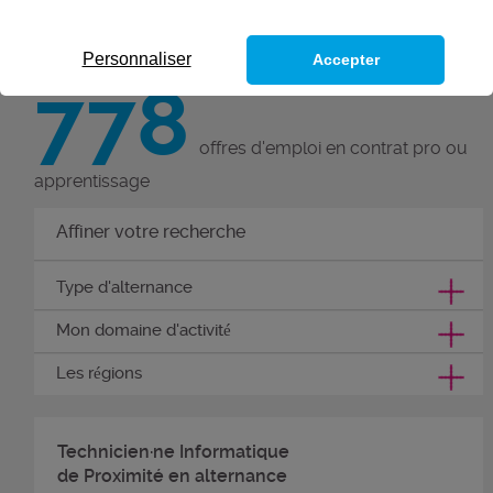
Personnaliser
Accepter
778
offres d'emploi en contrat pro ou
apprentissage
Affiner votre recherche
Type d'alternance
Mon domaine d'activité
Les régions
Technicien·ne Informatique
de Proximité en alternance