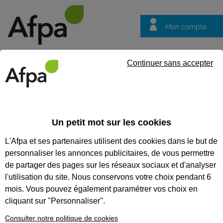
Mon compte
Trouver votre centre
Vos
Continuer sans accepter
questions
Accueil
Contrat en alternance
Plombier chauffagiste
Un petit mot sur les cookies
REF : 0238856
L'Afpa et ses partenaires utilisent des cookies dans le but de
Contrat d'apprentissage
personnaliser les annonces publicitaires, de vous permettre
de partager des pages sur les réseaux sociaux et d'analyser
Plombier chauffagiste
l'utilisation du site. Nous conservons votre choix pendant 6
mois. Vous pouvez également paramétrer vos choix en
Nouvelle-Aquitaine
Publiée le 30/04/2025
cliquant sur "Personnaliser".
1
poste
Consulter notre politique de cookies