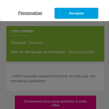
Personnaliser
Accepter
Infos métier
Domaine :
Bâtiment
Date de démarrage en entreprise :
Dès que possible
L'AFPA Nouvelle-Aquitaine forme et recrute pour une
entreprise partenaire !
Connectez-vous pour postuler à cette
offre