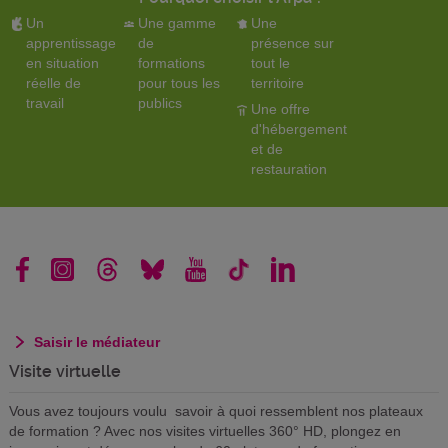
Un
Une gamme
Une
apprentissage
de
présence sur
en situation
formations
tout le
réelle de
pour tous les
territoire
travail
publics
Une offre
d'hébergement
et de
restauration
Saisir le médiateur
Visite virtuelle
Vous avez toujours voulu savoir à quoi ressemblent nos plateaux
de formation ? Avec nos visites virtuelles 360° HD, plongez en