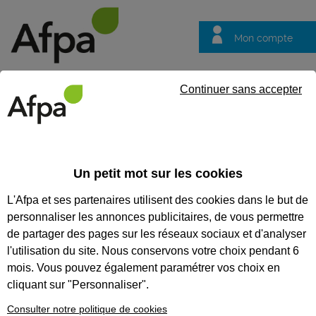
Mon compte
Trouver votre centre
Vos
Continuer sans accepter
questions
Accueil
Compétence clef
NOS FORMATIONS
Un petit mot sur les cookies
COMPÉTENCES CLÉS
L'Afpa et ses partenaires utilisent des cookies dans le but de
personnaliser les annonces publicitaires, de vous permettre
Nos formations
CléA
de partager des pages sur les réseaux sociaux et d'analyser
l'utilisation du site. Nous conservons votre choix pendant 6
Prendre des notes, maîtriser les
4 opérations, lire un plan...des
mois. Vous pouvez également paramétrer vos choix en
compétences clés pour trouver
cliquant sur "Personnaliser".
un emploi.. Pour vous aider à
mieux évoluer dans votre
Consulter notre politique de cookies