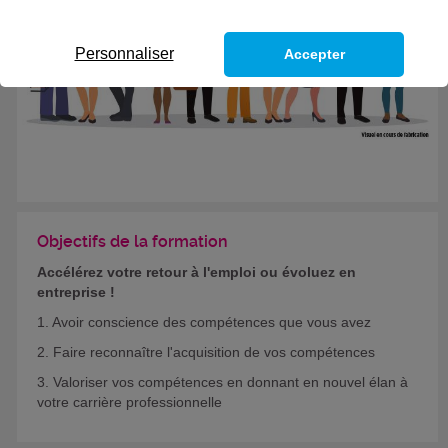
Personnaliser
Accepter
Objectifs de la formation
Accélérez votre retour à l'emploi ou évoluez en
entreprise !
1. Avoir conscience des compétences que vous avez
2. Faire reconnaître l'acquisition de vos compétences
3. Valoriser vos compétences en donnant en nouvel élan à
votre carrière professionnelle