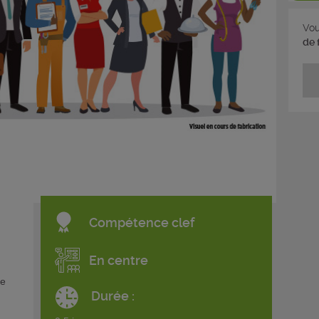
Vou
de 
Compétence clef
En centre
ue
Durée :