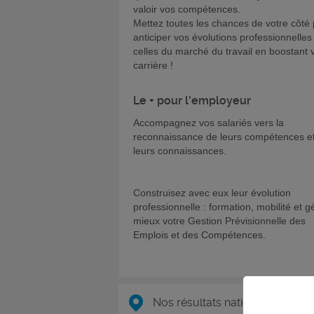
valoir vos compétences.
Mettez toutes les chances de votre côté
anticiper vos évolutions professionnelles
celles du marché du travail en boostant 
carrière !
Le + pour l'employeur
Accompagnez vos salariés vers la
reconnaissance de leurs compétences e
leurs connaissances.
Construisez avec eux leur évolution
professionnelle : formation, mobilité et g
mieux votre Gestion Prévisionnelle des
Emplois et des Compétences.
Nos résultats nationaux