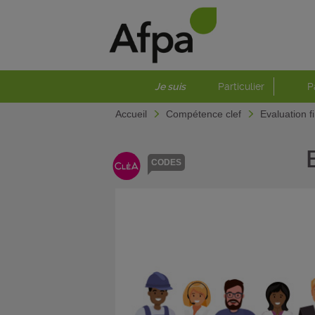
Je suis
Particulier
P
Accueil
Compétence clef
Evaluation f
CODES