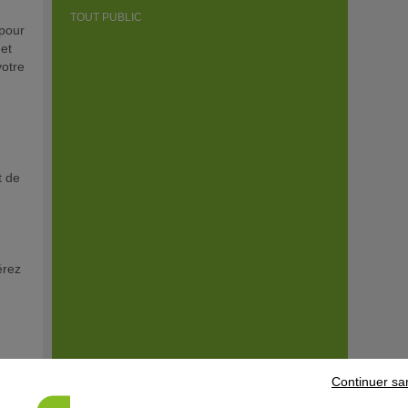
TOUT PUBLIC
 pour
 et
votre
t de
érez
Continuer sa