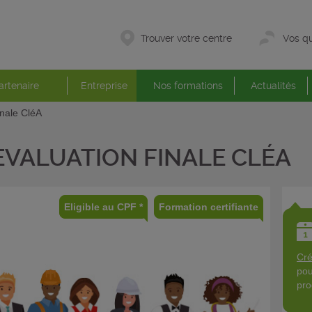
Trouver votre centre
Vos qu
artenaire
Entreprise
Nos formations
Actualités
inale CléA
EVALUATION FINALE CLÉA
Eligible au CPF *
Formation certifiante
Cré
pou
pro