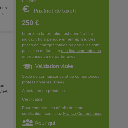
0,5 jour
€
t un
Prix (net de taxe) :
lle
250 €
Le prix de la formation est donné à titre
indicatif, hors période en entreprise. Des
prises en charges totales ou partielles sont
possibles en fonction
des financements des
entreprises ou de partenaires
.
Validation visée :
Socle de connaissance et de compétences
professionnelles (CléA)
ion
Attestation de présence
 CléA
Certification
Pour connaitre les détails de cette
certification, consultez
France Compétences
Pour qui :