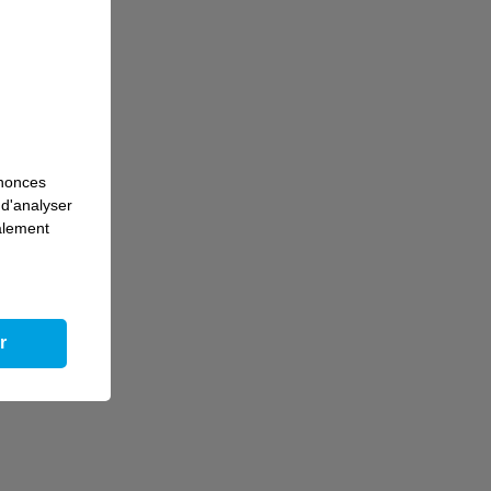
nnonces
 d'analyser
galement
r