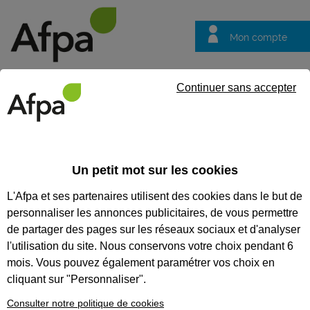
Mon compte
Trouver votre centre
Vos
Continuer sans accepter
questions
Accueil
Etablissements
Recherche
TROUVEZ UN
Un petit mot sur les cookies
ÉTABLISSEMENT
L'Afpa et ses partenaires utilisent des cookies dans le but de
personnaliser les annonces publicitaires, de vous permettre
de partager des pages sur les réseaux sociaux et d'analyser
l'utilisation du site. Nous conservons votre choix pendant 6
plus de critères
mois. Vous pouvez également paramétrer vos choix en
cliquant sur "Personnaliser".
Consulter notre politique de cookies