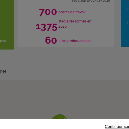
Mis à jour le 06/08/2026
700
J
postes de travail
stagiaires formés en
1375
2020
60
ntre
titres professionnels
re
Continuer sa