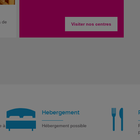
a de
Visiter nos centres
Hebergement
e à
Hébergement possible
R