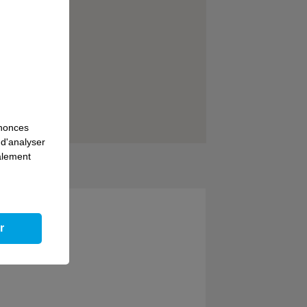
nnonces
 d'analyser
galement
r