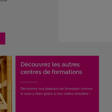
sonne
e
Découvrez les autres
centres de formations
​Découvrez nos plateaux de formation comme
si vous y étiez grâce à nos visites virtuelles !