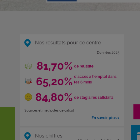
Nos résultats pour ce centre
Données 2025
81,70%
de réussite
d'accès à l'emploi dans
65,20%
les 6 mois
84,80%
de stagiaires satisfaits
Sources et méthodes de calcul
En savoir plus >
Nos chiffres