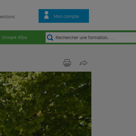
Mon compte
estions
Groupe Afpa