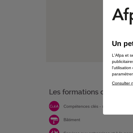
Un pet
L'Afpa et s
publicitair
l'utilisati
paramétrer 
Consulter n
Les formations de votre 
Compétences clés - socle
Bâtiment