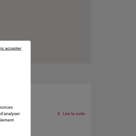
ns accepter
nnonces
2021
Lire la suite
 d'analyser
galement