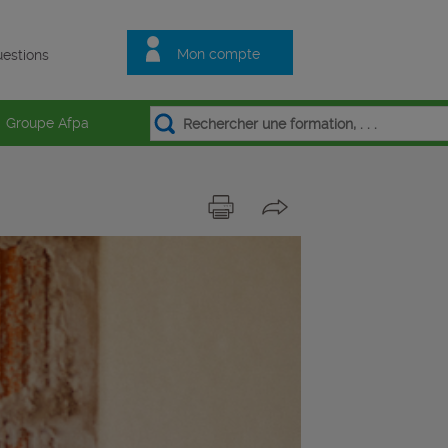
Mon compte
estions
Groupe Afpa