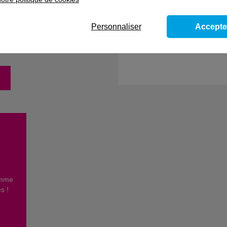
sonne
Personnaliser
Accepte
e
omme
es !