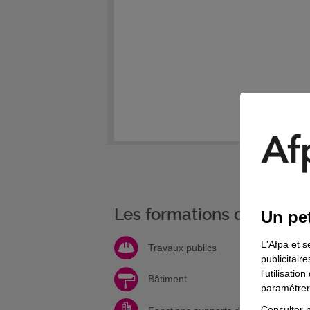
Les formations de votre 
Un pet
L'Afpa et s
Travaux publics
publicitair
l'utilisati
Bâtiment
paramétrer 
Consulter n