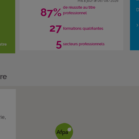
Mis à jour le 06/08/2026
de réussite au titre
87%
D
professionnel
27
formations qualifiantes
5
ntre
secteurs professionnels
re
ie,