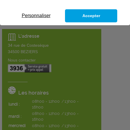
Personnaliser
Accepter
L'adresse
34 rue de Costesèque
34500
BEZIERS
Nous contacter
Les horaires
08h00 - 12h00
/
13h00 -
lundi :
16h00
08h00 - 12h00
/
13h00 -
mardi :
16h00
mercredi
08h00 - 12h00
/
13h00 -