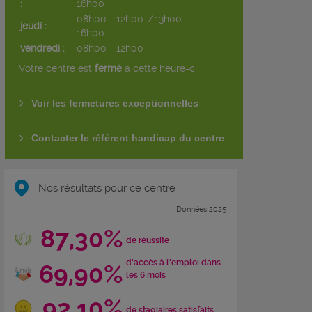
:
16h00
08h00 - 12h00
/
13h00 -
jeudi :
16h00
vendredi :
08h00 - 12h00
Votre centre est
fermé
à cette heure-ci.
Voir les fermetures exceptionnelles
Contacter le référent handicap du centre
Nos résultats pour ce centre
Données 2025
87,30%
de réussite
d'accès à l'emploi dans
69,90%
les 6 mois
92,10%
de stagiaires satisfaits