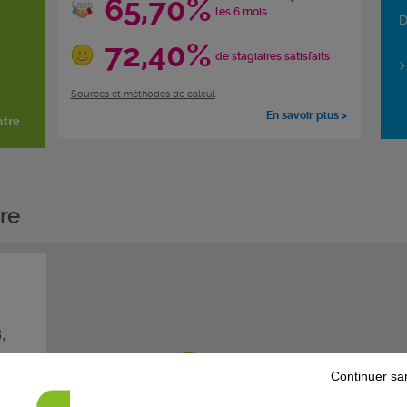
65,70%
les 6 mois
D
72,40%
de stagiaires satisfaits
Sources et méthodes de calcul
En savoir plus >
ntre
re
,
Continuer sa