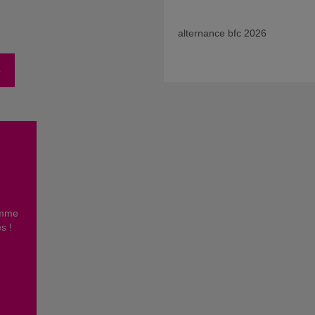
alternance bfc 2026
e
omme
es !