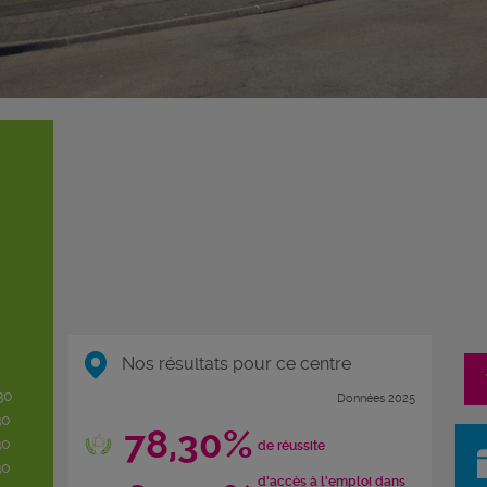
Nos résultats pour ce centre
30
Données 2025
30
78,30%
30
de réussite
30
d'accès à l'emploi dans