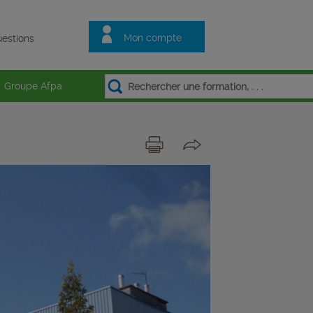
Mon compte
estions
Groupe Afpa