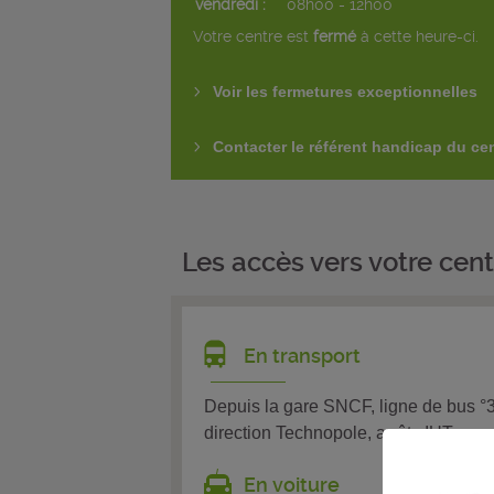
vendredi :
08h00 - 12h00
Votre centre est
fermé
à cette heure-ci.
Voir les fermetures exceptionnelles
Contacter le référent handicap du ce
Les accès vers votre cent
En transport
Depuis la gare SNCF, ligne de bus °3
direction Technopole, arrêt : IUT
En voiture