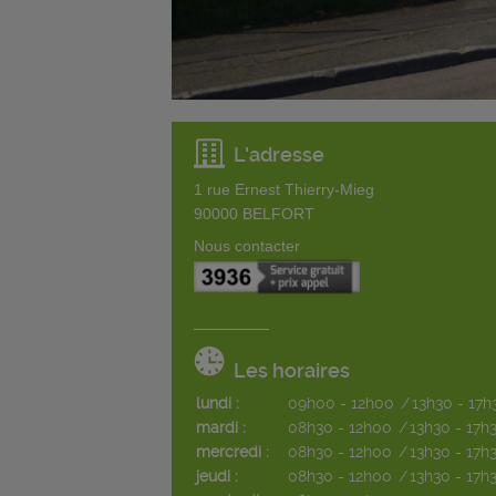
L'adresse
1 rue Ernest Thierry-Mieg
90000
BELFORT
Nous contacter
Les horaires
lundi :
09h00 - 12h00
/
13h30 - 17h
mardi :
08h30 - 12h00
/
13h30 - 17h
mercredi :
08h30 - 12h00
/
13h30 - 17h
jeudi :
08h30 - 12h00
/
13h30 - 17h