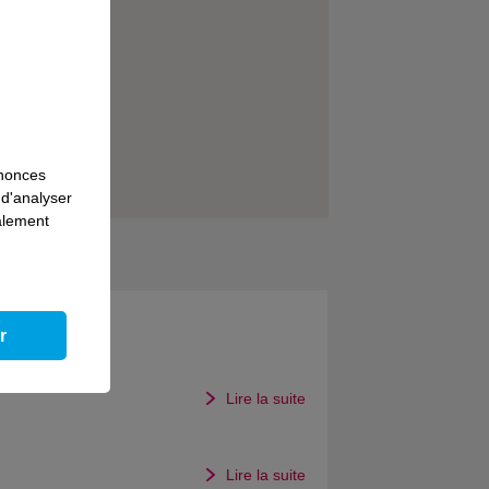
nnonces
 d'analyser
galement
r
Lire la suite
Lire la suite