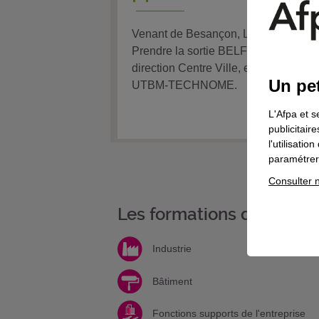
Venant de Besançon, Lyon par l’A36
Prendre la sortie BELFORT Gare, pu
direction Centre Ville, ensuite directi
Un pet
UTBM-TECHNOME.
L'Afpa et s
publicitair
l'utilisati
paramétrer 
Consulter n
Les formations de votre 
Industrie
Bâtiment
Fonctions supports de l'entreprise