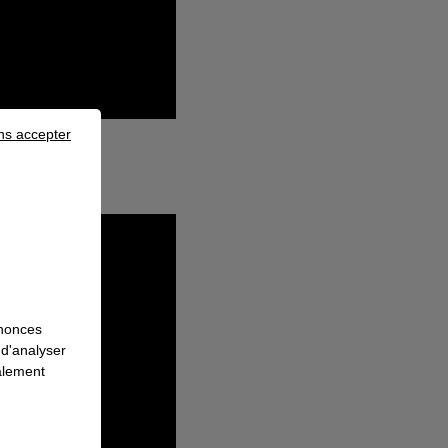
ns accepter
nnonces
 d'analyser
galement