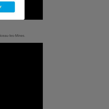
r
tceau-les-Mines.