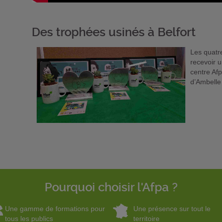
Des trophées usinés à Belfort
Les quatr
recevoir u
centre Afp
d’Ambelle 
Pourquoi choisir l'Afpa ?
Une gamme de formations pour
Une présence sur tout le
tous les publics
territoire