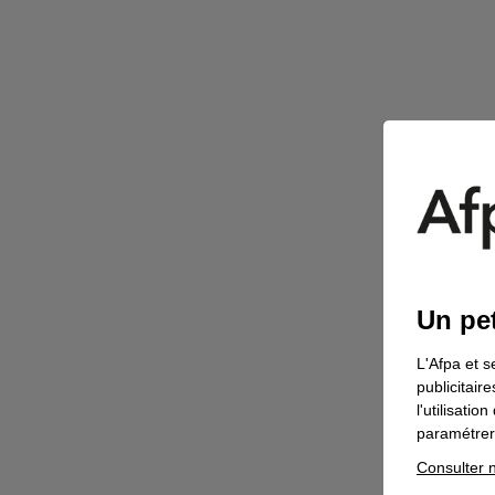
Un pet
L'Afpa et s
publicitair
l'utilisati
paramétrer 
Consulter n