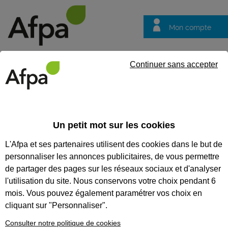
Mon compte
Trouver votre centre
Vos
Continuer sans accepter
questions
Accueil
Etablissements
Centre d'Auray Kerval'h en Brec'h
CENTRE D'AURAY KERVAL'H EN
Un petit mot sur les cookies
BREC'H
L'Afpa et ses partenaires utilisent des cookies dans le but de
personnaliser les annonces publicitaires, de vous permettre
de partager des pages sur les réseaux sociaux et d'analyser
l'utilisation du site. Nous conservons votre choix pendant 6
mois. Vous pouvez également paramétrer vos choix en
cliquant sur "Personnaliser".
Consulter notre politique de cookies