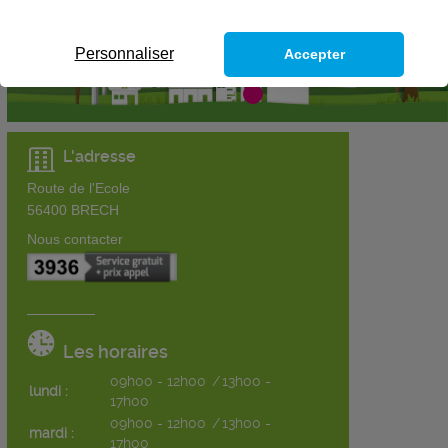
Personnaliser
Accepter
L'adresse
Route de l'Ecole
56400
BRECH
Nous contacter
Les horaires
09h00 - 12h00
/
13h00 -
lundi :
17h00
09h00 - 12h00
/
13h00 -
mardi :
17h00