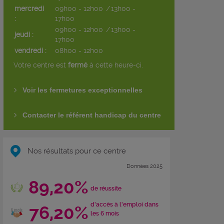
mercredi
09h00 - 12h00
/
13h00 -
:
17h00
09h00 - 12h00
/
13h00 -
jeudi :
17h00
vendredi :
08h00 - 12h00
Votre centre est
fermé
à cette heure-ci.
Voir les fermetures exceptionnelles
Contacter le référent handicap du centre
Nos résultats pour ce centre
Données 2025
89,20%
de réussite
d'accès à l'emploi dans
76,20%
les 6 mois