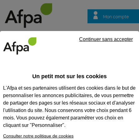
Mon compte
Trouver votre centre
Vos
Continuer sans accepter
questions
Accueil
Actualités
Les lauréats des Trophées de la Mixité des
Un petit mot sur les cookies
Dossier thématique
L'Afpa et ses partenaires utilisent des cookies dans le but de
Les lauréats des
personnaliser les annonces publicitaires, de vous permettre
Trophées de la
de partager des pages sur les réseaux sociaux et d'analyser
Mixité des Métiers
l'utilisation du site. Nous conservons votre choix pendant 6
mois. Vous pouvez également paramétrer vos choix en
2026 sont connus !
cliquant sur "Personnaliser".
Retour sur une
Consulter notre politique de cookies