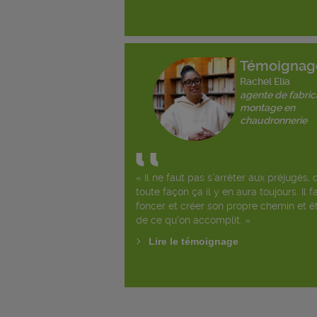
Témoignag
Rachel Elia
agente de fabric
montage en
chaudronnerie
« Il ne faut pas s’arrêter aux préjugés, 
toute façon ça il y en aura toujours. Il f
foncer et créer son propre chemin et êt
de ce qu'on accomplit. »
Lire le témoignage