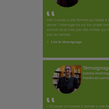
Mon conseil à une femme qui hésite à 
lancer ? Interroge-toi sur ton projet ma
surtout ne te crée pas des limites qui 
pas les tiennes
Lire le témoignage
Témoignag
Sabrina Kertzing
Peintre en carros
« Si j’avais un conseil à donner à une