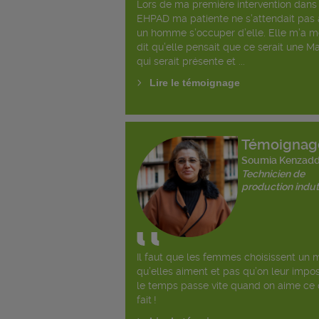
Lors de ma première intervention dans
EHPAD ma patiente ne s’attendait pas à
un homme s’occuper d’elle. Elle m’a 
dit qu’elle pensait que ce serait une Ma
qui serait présente et ...
Lire le témoignage
Témoignag
Soumia Kenzadd
Technicien de
production indutr
Il faut que les femmes choisissent un 
qu’elles aiment et pas qu’on leur impo
le temps passe vite quand on aime ce 
fait !