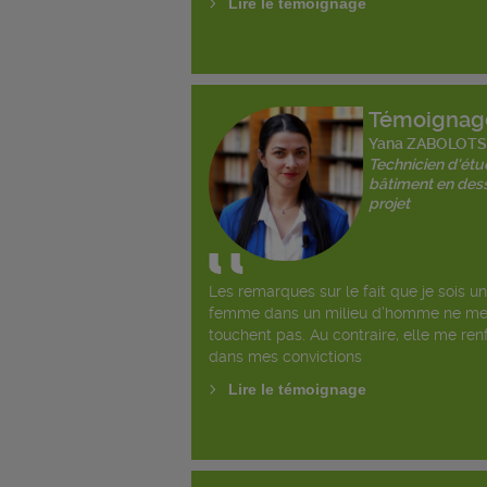
Lire le témoignage
Témoignag
Yana ZABOLOT
Technicien d'ét
bâtiment en dess
projet
Les remarques sur le fait que je sois u
femme dans un milieu d’homme ne m
touchent pas. Au contraire, elle me ren
dans mes convictions
Lire le témoignage