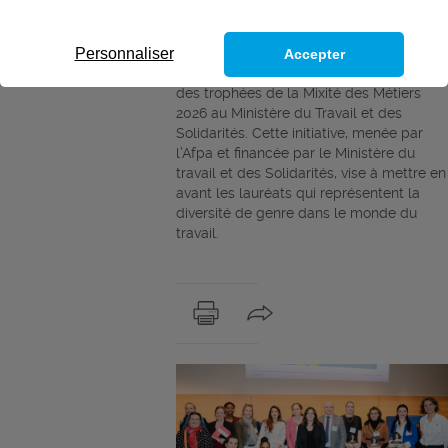
édition riche en
émotions.
Personnaliser
Accepter
Le mardi 3 mars a eu lieu la cérémonie
des trophées de la Mixité des Métiers
2026 au Ministère du Travail et des
Solidarités. Cette initiative, menée par
l’Afpa et financée par le Ministère du
travail et des Solidarités, vise à mettre en
avant les lauréats qui représentent la
diversité de genre dans le monde du
travail.