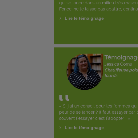
qui se lance dans un milieu très mascul
Fonce, ne te laisse pas abattre, continu
Lire le témoignage
Témoignag
Jessica Cornu
Chauffeuse poid
lourds
« Si j’ai un conseil pour les femmes qui
peur de se lancer ? Il faut essayer car 
souvent l’essayer c’est l’adopter ! »
Lire le témoignage