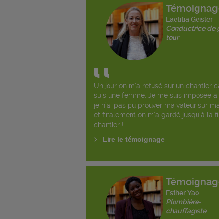
Témoignag
Laetitia Geisler
Conductrice de 
tour
Un jour on m’a refusé sur un chantier ca
suis une femme. Je me suis imposée à 
je n’ai pas pu prouver ma valeur sur m
et finalement on m’a gardé jusqu’à la f
chantier !
Lire le témoignage
Témoignag
Esther Yao
Plombière-
chauffagiste