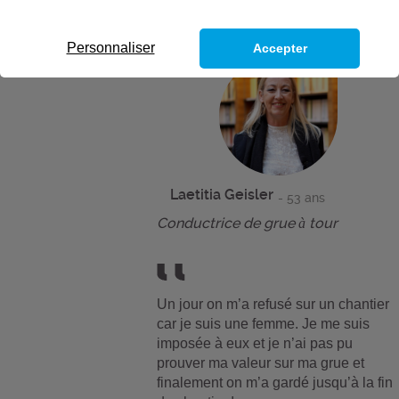
Personnaliser
Accepter
Laetitia Geisler
- 53 ans
Conductrice de grue à tour
Un jour on m’a refusé sur un chantier
car je suis une femme. Je me suis
imposée à eux et je n’ai pas pu
prouver ma valeur sur ma grue et
finalement on m’a gardé jusqu’à la fin