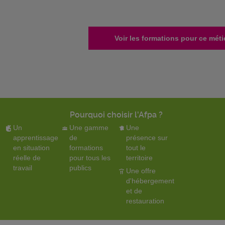
Voir les formations pour ce méti
Pourquoi choisir l'Afpa ?
Un
Une gamme
Une
apprentissage
de
présence sur
en situation
formations
tout le
réelle de
pour tous les
territoire
travail
publics
Une offre
d'hébergement
et de
restauration