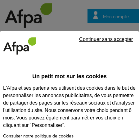
Mon compte
Trouver votre centre
Vos
Continuer sans accepter
questions
Accueil
Actualités
L’industrie française en panne de main d’
Un petit mot sur les cookies
Fil info
21/11/2025
L'Afpa et ses partenaires utilisent des cookies dans le but de
L’industrie française
personnaliser les annonces publicitaires, de vous permettre
en panne de main
de partager des pages sur les réseaux sociaux et d'analyser
d’œuvre
l'utilisation du site. Nous conservons votre choix pendant 6
mois. Vous pouvez également paramétrer vos choix en
Ce n’est un secret pour personne
cliquant sur "Personnaliser".
désormais : l’industrie recrute, et pas
qu’un peu. Des milliers de postes sont à
Consulter notre politique de cookies