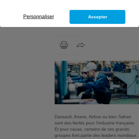
pourvoir dans un secteur d’activité qui a
fait la grandeur de la France il y a
plusieurs décennies, mais aujourd’hui
Personnaliser
Accepter
peine à recruter de nouveaux candidats.
Dassault, Ariane, Airbus ou bien Safran
sont des fiertés pour l’industrie française.
Et pour cause, certains de ces grands
groupes font partie des leaders mondiaux