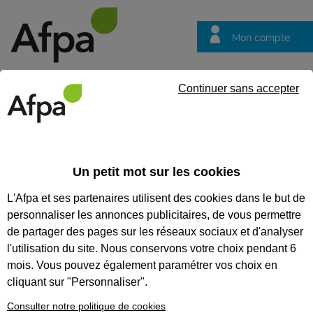
Mon compte
Trouver votre centre
Vos
Continuer sans accepter
questions
Accueil
Actualités
Focus sur les nouveaux métiers de l'indust
Un petit mot sur les cookies
Fil info
17/11/2025
L'Afpa et ses partenaires utilisent des cookies dans le but de
Focus sur les
personnaliser les annonces publicitaires, de vous permettre
nouveaux métiers
de partager des pages sur les réseaux sociaux et d'analyser
de l'industrie
l'utilisation du site. Nous conservons votre choix pendant 6
mois. Vous pouvez également paramétrer vos choix en
Porté par la révolution numérique,
cliquant sur "Personnaliser".
l’intelligence artificielle, la transition
énergétique et écologique, l’industrie se
Consulter notre politique de cookies