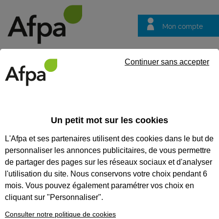
Mon compte
Trouver votre centre
Vos
Continuer sans accepter
questions
Accueil
Actualités
Formez-vous aux métiers du commerce et d
Un petit mot sur les cookies
Fil info
06/01/2026
L'Afpa et ses partenaires utilisent des cookies dans le but de
Formez-vous aux
personnaliser les annonces publicitaires, de vous permettre
métiers du
de partager des pages sur les réseaux sociaux et d'analyser
commerce et de la
l'utilisation du site. Nous conservons votre choix pendant 6
mois. Vous pouvez également paramétrer vos choix en
grande distribution
cliquant sur "Personnaliser".
Consulter notre politique de cookies