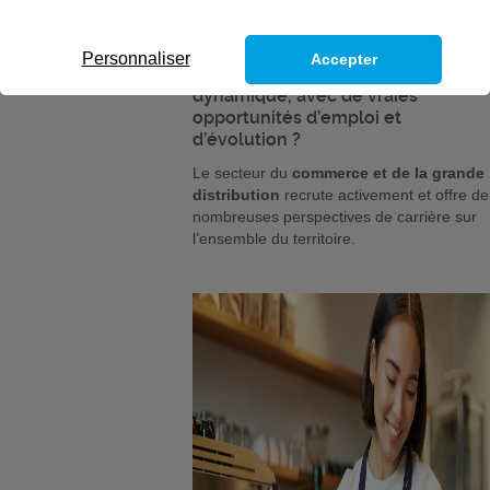
Personnaliser
Accepter
Vous cherchez un métier
dynamique, avec de vraies
opportunités d’emploi et
d’évolution ?
Le secteur du
commerce et de la grande
distribution
recrute activement et offre de
nombreuses perspectives de carrière sur
l’ensemble du territoire.