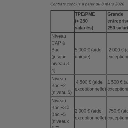
Contrats conclus à partir du 8 mars 2026
TPE/PME
Grande
(< 250
entrepris
salariés)
250 salar
Niveau
CAP à
Bac
5 000 € (aide
2 000 € (
(jusque
unique)
exception
niveau 3-
4)
Niveau
4 500 € (aide
1 500 € (a
Bac +2
exceptionnelle)
exception
(niveau 5)
Niveau
Bac +3 à
2 000 € (aide
750 € (ai
Bac +5
exceptionnelle)
exception
(niveaux