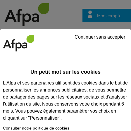
Mon compte
Trouver votre centre
Vos
Continuer sans accepter
questions
Accueil
Actualités
Aides à l'apprentissage en 2026 : ce que vo
Un petit mot sur les cookies
Décryptage
26/03/2026
L'Afpa et ses partenaires utilisent des cookies dans le but de
Aides à
personnaliser les annonces publicitaires, de vous permettre
l'apprentissage en
de partager des pages sur les réseaux sociaux et d'analyser
2026 : ce que votre
l'utilisation du site. Nous conservons votre choix pendant 6
mois. Vous pouvez également paramétrer vos choix en
entreprise doit
cliquant sur "Personnaliser".
savoir
Consulter notre politique de cookies