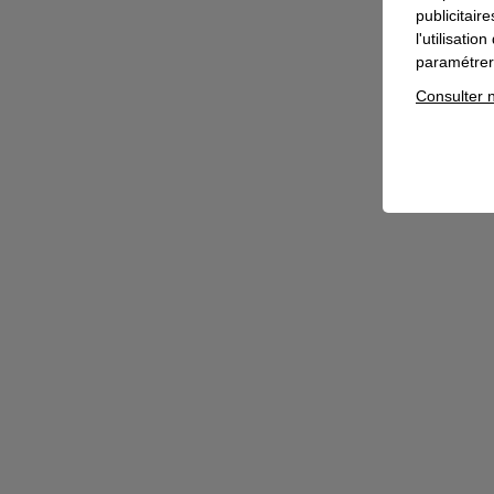
publicitair
l'utilisati
paramétrer 
Consulter n