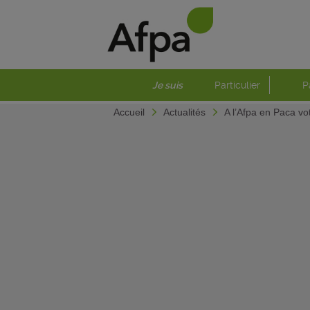
Je suis
Particulier
P
Accueil
Actualités
A l’Afpa en Paca vot