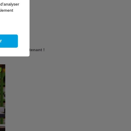
 d'analyser
galement
r
-nous dès maintenant !