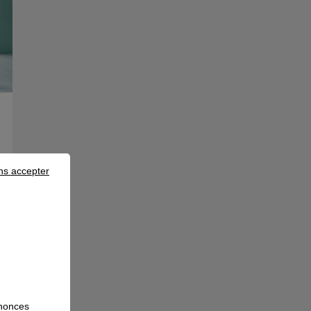
ns accepter
 en alternance !
nnonces