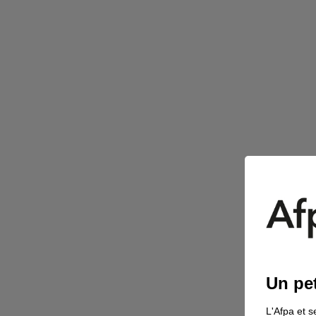
Un pet
L'Afpa et s