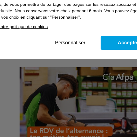
es, de vous permettre de partager des pages sur les réseaux sociaux et
Monteurs dépanneurs en climatisation
on du site. Nous conservons votre choix pendant 6 mois. Vous pouvez é
Plaquiste
vos choix en cliquant sur "Personnaliser".
Focus tourisme
otre politique de cookies
Employé d'étage hôtellerie et hôtellerie de plein air
Réceptionniste en hôtellerie
Personnaliser
Accepte
Agents de maintenance Polyvalent
Coaching pour la préparation des entretiens, contactez