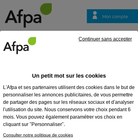
Mon compte
Trouver votre centre
Vos
Continuer sans accepter
questions
Accueil
Particulier
Valider ses compétences Les certification
Un petit mot sur les cookies
Valider ses compétences Les
L'Afpa et ses partenaires utilisent des cookies dans le but de
certifications CléA
personnaliser les annonces publicitaires, de vous permettre
Qu’est-ce que CleA
de partager des pages sur les réseaux sociaux et d'analyser
numérique ?
l'utilisation du site. Nous conservons votre choix pendant 6
mois. Vous pouvez également paramétrer vos choix en
Vous savez trouver et échanger
cliquant sur "Personnaliser".
des informations sur Internet,
travailler en mode collaboratif…
Consulter notre politique de cookies