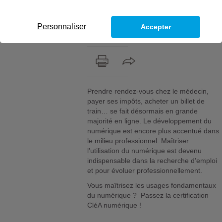
Prouvez-le grâce à CléA
numérique ! Un certificat reconnu
par les entreprises de tous les
Personnaliser
Accepter
secteurs partout en France.
Prendre rendez-vous chez le médecin,
payer ses impôts, acheter un billet de
train… se fait désormais en grande
majorité en ligne. Le développement du
numérique est encore plus accentué dans
le milieu professionnel. Maîtriser
l’utilisation du numérique est devenu
indispensable dans la recherche d’emploi
et pour évoluer professionnellement.
Vous maîtrisez les usages fondamentaux
du numérique ? Passez la certification
CléA numérique !