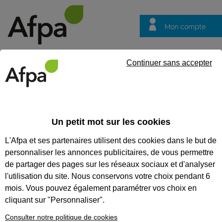
Mon compte
Trouver votre centre
Vos
Continuer sans accepter
questions
Accueil
Idées métier
Tourneur, tourneuse sur machines con
Un petit mot sur les cookies
Tourneur, tourneuse
L'Afpa et ses partenaires utilisent des cookies dans le but de
sur machines
personnaliser les annonces publicitaires, de vous permettre
conventionnelles et
de partager des pages sur les réseaux sociaux et d'analyser
à commande
l'utilisation du site. Nous conservons votre choix pendant 6
mois. Vous pouvez également paramétrer vos choix en
numérique
cliquant sur "Personnaliser".
Consulter notre politique de cookies