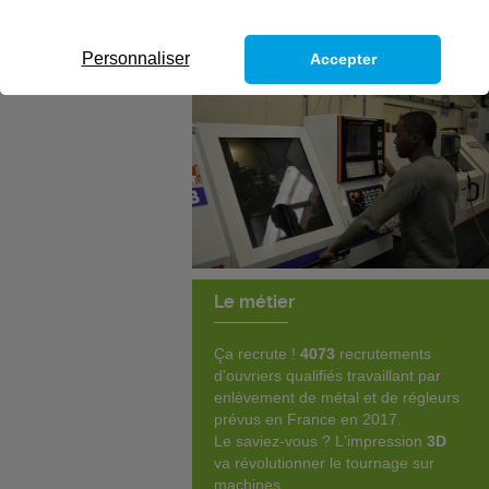
Personnaliser
Accepter
Le métier
Ça recrute !
4073
recrutements
d'ouvriers qualifiés travaillant par
enlèvement de métal et de régleurs
prévus en France en 2017.
Le saviez-vous ? L'impression
3D
va révolutionner le tournage sur
machines.