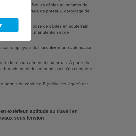
lônes, déroule et fixe les câbles au sommet de
ment de trous, levage de poteaux, déroulage de
sés.
r
lle peut réaliser la pose de câbles en souterrain.
 de terrassements, manutention et de
ls son employeur doit lui délivrer une autorisation
ntre le réseau aérien et souterrain. À partir du
n, le branchement des abonnés jusqu'au compteur
 Le permis de conduire B (véhicules légers) est
n extérieur, aptitude au travail en
travaux sous tension