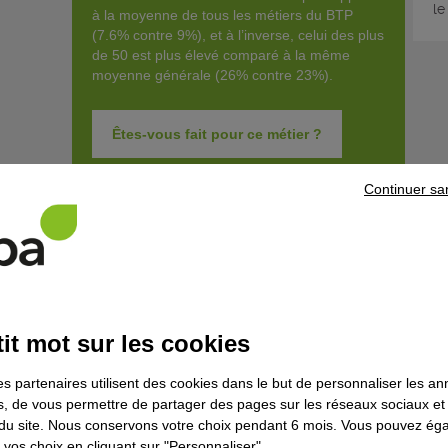
le
à la moyenne de tous les métiers du BTP
(7.6% contre 9%), et à l’inverse, celui des plus
de 50 est plus élevé comparé à la même
moyenne générale (26% contre 23%).
Êtes-vous fait pour ce métier ?
Continuer sa
Découvrir la for
Que fait-il concrètement ?
it mot sur les cookies
Le/la monteur/se de réseaux électriques aéro-souterrains réal
électrique haute tension et basse tension, ainsi que les bran
es partenaires utilisent des cookies dans le but de personnaliser les a
l'éclairage public.
es, de vous permettre de partager des pages sur les réseaux sociaux et
Il/elle crée une nouvelle ligne, prolonge une ligne existante
on du site. Nous conservons votre choix pendant 6 mois. Vous pouvez é
supprime une ligne aérienne (effacement). Il/elle intervient 
vos choix en cliquant sur "Personnaliser".