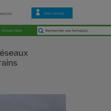
Mon compte
estions
Groupe Afpa
réseaux
rains