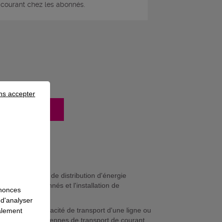
 courant chez les abonnés.
ns accepter
mation
ise les travaux de distribution d'énergie
chements d'abonnés et l'installation de
nnonces
 d'analyser
, augmente la capacité de transport d'une ligne ou
galement
sur les lignes aériennes de transport de courant