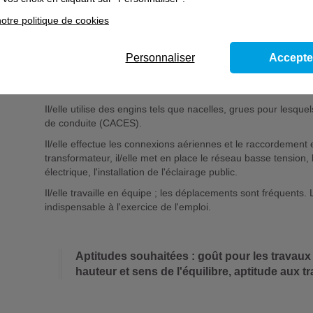
haute tension (HTA) : il/elle met en place des poteaux ou py
otre politique de cookies
ces derniers ; diverses opérations (débroussaillage, creuse
câbles en aérien) sont effectuéeà l'aide de matériels spéciali
Personnaliser
Accepte
A l'approche de sites d'habitation ou de sites industriels, il/e
Il/elle procède alors aux différentes opérations nécessaires
déroulement de conducteurs en tranchée.
Il/elle utilise des engins tels que nacelles, grues pour lesque
de conduite (CACES).
Il/elle effectue les connexions aériennes et le raccordement e
transformateur, il/elle met en place le réseau basse tensio
électrique, l'installation de l'éclairage public.
Il/elle travaille en équipe ; les déplacements sont fréquents.
indispensable à l'exercice de l'emploi.
Aptitudes souhaitées : goût pour les travaux e
hauteur et sens de l'équilibre, aptitude aux 