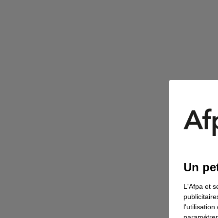
Un pet
L'Afpa et s
publicitair
l'utilisati
paramétrer 