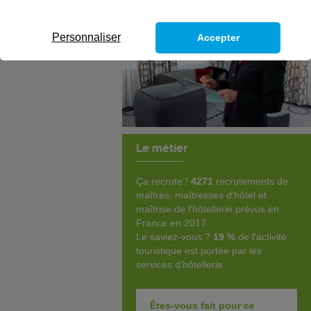
Personnaliser
Accepter
Le métier
Ça recrute !
4271
recrutements de
maîtres, maîtresses d'hôtel et
maîtrise de l'hôtellerie prévus en
France en 2017.
Le saviez-vous ?
19 %
de l'activité
touristique est portée par les
services d'hôtellerie.
Êtes-vous fait pour ce