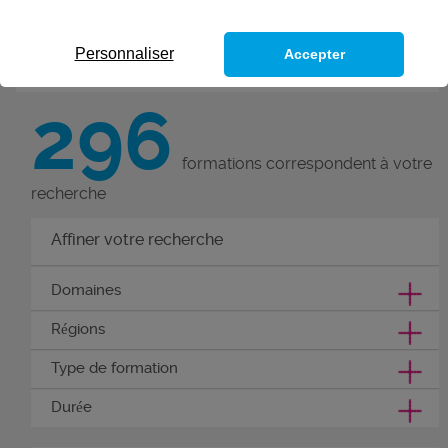
L’Afpa vous forme à 235 métiers.
Personnaliser
Accepter
296
formations correspondent à votre
recherche
Affiner votre recherche
Domaines
Régions
Type de formation
Durée