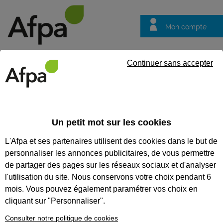
Mon compte
Trouver votre centre
Vos
Continuer sans accepter
questions
Accueil
Formation qualifiante
NOS FORMATIONS
Un petit mot sur les cookies
QUALIFIANTES
L'Afpa et ses partenaires utilisent des cookies dans le but de
personnaliser les annonces publicitaires, de vous permettre
Nos formations
de partager des pages sur les réseaux sociaux et d'analyser
qualifiantes
l'utilisation du site. Nous conservons votre choix pendant 6
Apprenez un métier, réussissez
mois. Vous pouvez également paramétrer vos choix en
votre reconversion
cliquant sur "Personnaliser".
professionnelle, obtenez un titre
reconnu du ministère du Travail.
Consulter notre politique de cookies